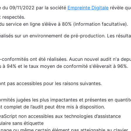
te du 09/11/2022 par la société
Empreinte Digitale
révèle qu
 respectés.
 service en ligne s’élève à 80% (information facultative).
 réalisés sur un environnement de pré-production. Les résulta
conformités ont été réalisées. Aucun nouvel audit n'a depui
 à 94% et le taux moyen de conformité s'élèverait à 96%.
nt pas accessibles pour les raisons suivantes.
formités jugées les plus impactantes et présentes en quanti
at complet de l’audit peut être mis à disposition.
vaScript non accessibles aux technologies d’assistance
laire sans étiquette
e page ou même certain élément pas atteignable au clavier