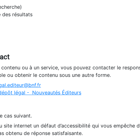
recherche)
e des résultats
tact
n contenu ou à un service, vous pouvez contacter le respons
ble ou obtenir le contenu sous une autre forme.
al.editeur@bnf.fr
dépôt légal - Nouveautés Éditeurs
e cas suivant.
 site internet un défaut d’accessibilité qui vous empêche 
as obtenu de réponse satisfaisante.