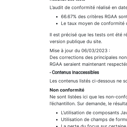
L’audit de conformité réalisé en da
66.67% des critères RGAA sont
Le taux moyen de conformité du
Il est précisé que les tests ont été
version publique du site.
Mise à jour du 06/03/2023 :
Des corrections des principales non-
RGAA seraient maintenant respectés
- Contenus inaccessibles
Les contenus listés ci-dessous ne so
Non conformité
Ne sont listées ici que les non-con
l’échantillon. Sur demande, le résult
L’utilisation de composants Ja
Utilisation de champs de formu
La perte du focus sur certain