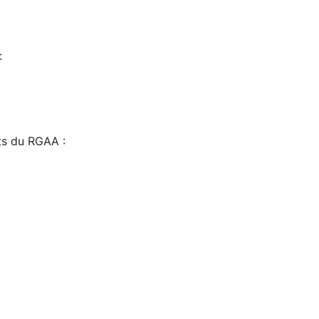
:
sts du RGAA :