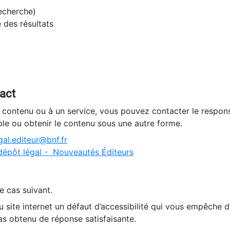
recherche)
e des résultats
tact
n contenu ou à un service, vous pouvez contacter le respons
ble ou obtenir le contenu sous une autre forme.
al.editeur@bnf.fr
dépôt légal - Nouveautés Éditeurs
e cas suivant.
 site internet un défaut d’accessibilité qui vous empêche 
as obtenu de réponse satisfaisante.