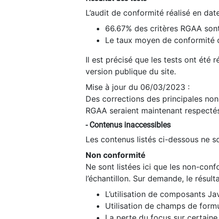
L’audit de conformité réalisé en da
66.67% des critères RGAA sont
Le taux moyen de conformité du
Il est précisé que les tests ont été
version publique du site.
Mise à jour du 06/03/2023 :
Des corrections des principales non-
RGAA seraient maintenant respectés
- Contenus inaccessibles
Les contenus listés ci-dessous ne so
Non conformité
Ne sont listées ici que les non-con
l’échantillon. Sur demande, le résult
L’utilisation de composants Ja
Utilisation de champs de formu
La perte du focus sur certain