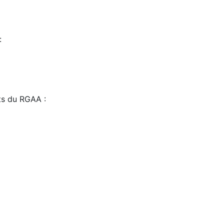
:
sts du RGAA :