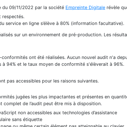
te du 09/11/2022 par la société
Empreinte Digitale
révèle qu
 respectés.
 service en ligne s’élève à 80% (information facultative).
 réalisés sur un environnement de pré-production. Les résulta
conformités ont été réalisées. Aucun nouvel audit n'a depui
 à 94% et le taux moyen de conformité s'élèverait à 96%.
nt pas accessibles pour les raisons suivantes.
formités jugées les plus impactantes et présentes en quanti
at complet de l’audit peut être mis à disposition.
vaScript non accessibles aux technologies d’assistance
laire sans étiquette
e page ou même certain élément pas atteignable au clavier