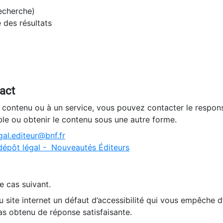
recherche)
e des résultats
tact
n contenu ou à un service, vous pouvez contacter le respons
ble ou obtenir le contenu sous une autre forme.
al.editeur@bnf.fr
dépôt légal - Nouveautés Éditeurs
e cas suivant.
 site internet un défaut d’accessibilité qui vous empêche 
as obtenu de réponse satisfaisante.