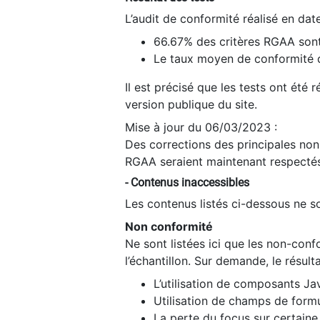
L’audit de conformité réalisé en da
66.67% des critères RGAA sont
Le taux moyen de conformité du
Il est précisé que les tests ont été
version publique du site.
Mise à jour du 06/03/2023 :
Des corrections des principales non-
RGAA seraient maintenant respectés
- Contenus inaccessibles
Les contenus listés ci-dessous ne so
Non conformité
Ne sont listées ici que les non-con
l’échantillon. Sur demande, le résult
L’utilisation de composants Ja
Utilisation de champs de formu
La perte du focus sur certain