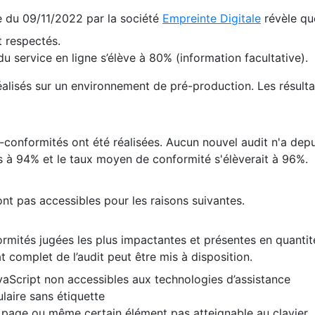
te du 09/11/2022 par la société
Empreinte Digitale
révèle qu
 respectés.
 service en ligne s’élève à 80% (information facultative).
 réalisés sur un environnement de pré-production. Les résulta
conformités ont été réalisées. Aucun nouvel audit n'a depui
 à 94% et le taux moyen de conformité s'élèverait à 96%.
nt pas accessibles pour les raisons suivantes.
formités jugées les plus impactantes et présentes en quanti
at complet de l’audit peut être mis à disposition.
vaScript non accessibles aux technologies d’assistance
laire sans étiquette
e page ou même certain élément pas atteignable au clavier