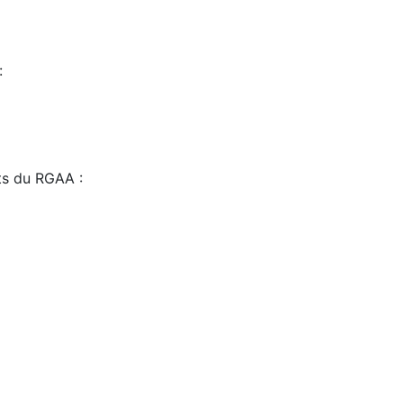
:
sts du RGAA :