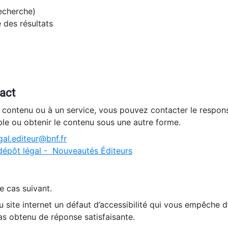
recherche)
e des résultats
tact
n contenu ou à un service, vous pouvez contacter le respons
ble ou obtenir le contenu sous une autre forme.
al.editeur@bnf.fr
dépôt légal - Nouveautés Éditeurs
e cas suivant.
 site internet un défaut d’accessibilité qui vous empêche 
as obtenu de réponse satisfaisante.