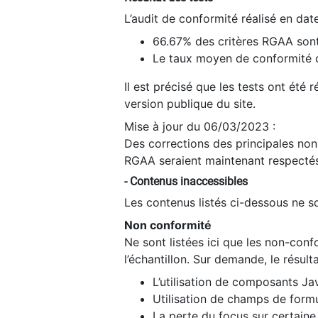
L’audit de conformité réalisé en da
66.67% des critères RGAA sont
Le taux moyen de conformité du
Il est précisé que les tests ont été
version publique du site.
Mise à jour du 06/03/2023 :
Des corrections des principales non-
RGAA seraient maintenant respectés
- Contenus inaccessibles
Les contenus listés ci-dessous ne so
Non conformité
Ne sont listées ici que les non-con
l’échantillon. Sur demande, le résult
L’utilisation de composants Ja
Utilisation de champs de formu
La perte du focus sur certain