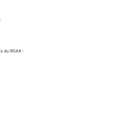
:
sts du RGAA :