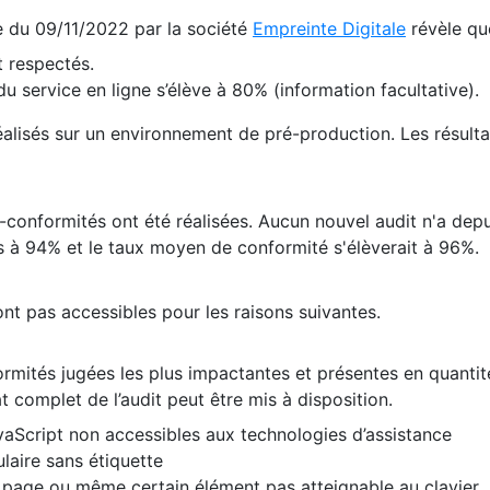
te du 09/11/2022 par la société
Empreinte Digitale
révèle qu
 respectés.
 service en ligne s’élève à 80% (information facultative).
 réalisés sur un environnement de pré-production. Les résulta
conformités ont été réalisées. Aucun nouvel audit n'a depui
 à 94% et le taux moyen de conformité s'élèverait à 96%.
nt pas accessibles pour les raisons suivantes.
formités jugées les plus impactantes et présentes en quanti
at complet de l’audit peut être mis à disposition.
vaScript non accessibles aux technologies d’assistance
laire sans étiquette
e page ou même certain élément pas atteignable au clavier