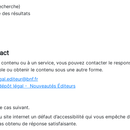
recherche)
e des résultats
tact
n contenu ou à un service, vous pouvez contacter le respons
ble ou obtenir le contenu sous une autre forme.
al.editeur@bnf.fr
dépôt légal - Nouveautés Éditeurs
e cas suivant.
 site internet un défaut d’accessibilité qui vous empêche 
as obtenu de réponse satisfaisante.