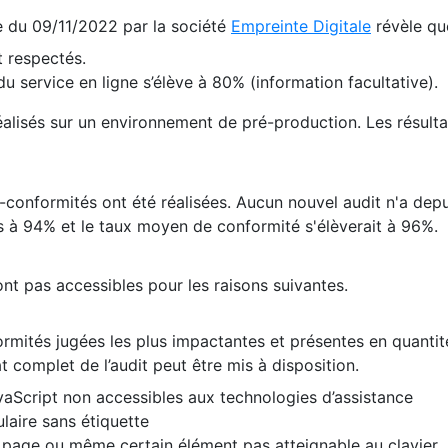
te du 09/11/2022 par la société
Empreinte Digitale
révèle qu
 respectés.
 service en ligne s’élève à 80% (information facultative).
 réalisés sur un environnement de pré-production. Les résulta
conformités ont été réalisées. Aucun nouvel audit n'a depui
 à 94% et le taux moyen de conformité s'élèverait à 96%.
nt pas accessibles pour les raisons suivantes.
formités jugées les plus impactantes et présentes en quanti
at complet de l’audit peut être mis à disposition.
vaScript non accessibles aux technologies d’assistance
laire sans étiquette
e page ou même certain élément pas atteignable au clavier