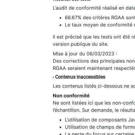
L’audit de conformité réalisé en da
66.67% des critères RGAA sont
Le taux moyen de conformité du
Il est précisé que les tests ont été
version publique du site.
Mise à jour du 06/03/2023 :
Des corrections des principales non-
RGAA seraient maintenant respectés
- Contenus inaccessibles
Les contenus listés ci-dessous ne so
Non conformité
Ne sont listées ici que les non-con
l’échantillon. Sur demande, le résult
L’utilisation de composants Ja
Utilisation de champs de formu
La perte du focus sur certain