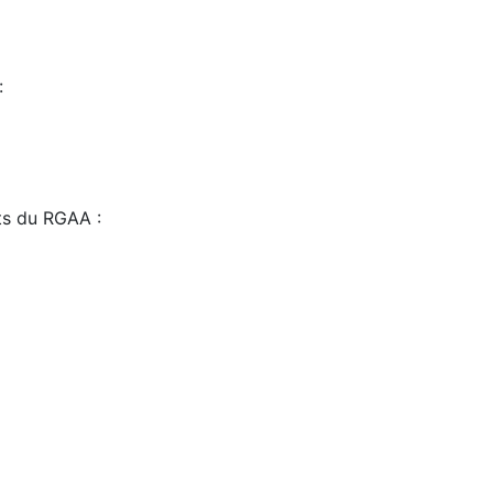
:
sts du RGAA :