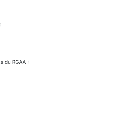
:
sts du RGAA :