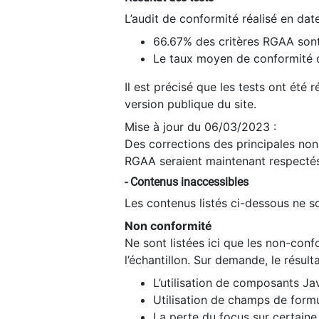
L’audit de conformité réalisé en da
66.67% des critères RGAA sont
Le taux moyen de conformité du
Il est précisé que les tests ont été
version publique du site.
Mise à jour du 06/03/2023 :
Des corrections des principales non-
RGAA seraient maintenant respectés
- Contenus inaccessibles
Les contenus listés ci-dessous ne so
Non conformité
Ne sont listées ici que les non-con
l’échantillon. Sur demande, le résult
L’utilisation de composants Ja
Utilisation de champs de formu
La perte du focus sur certain