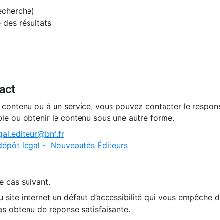
recherche)
e des résultats
tact
n contenu ou à un service, vous pouvez contacter le respons
ble ou obtenir le contenu sous une autre forme.
al.editeur@bnf.fr
dépôt légal - Nouveautés Éditeurs
e cas suivant.
 site internet un défaut d’accessibilité qui vous empêche 
as obtenu de réponse satisfaisante.