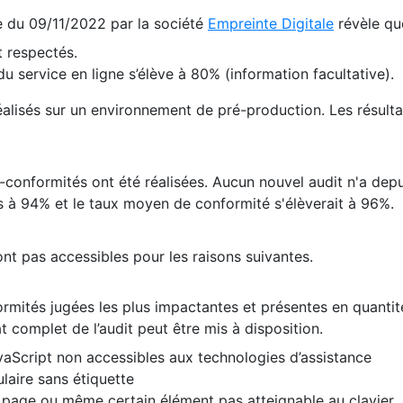
te du 09/11/2022 par la société
Empreinte Digitale
révèle qu
 respectés.
 service en ligne s’élève à 80% (information facultative).
 réalisés sur un environnement de pré-production. Les résulta
conformités ont été réalisées. Aucun nouvel audit n'a depui
 à 94% et le taux moyen de conformité s'élèverait à 96%.
nt pas accessibles pour les raisons suivantes.
formités jugées les plus impactantes et présentes en quanti
at complet de l’audit peut être mis à disposition.
vaScript non accessibles aux technologies d’assistance
laire sans étiquette
e page ou même certain élément pas atteignable au clavier