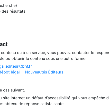
recherche)
e des résultats
tact
n contenu ou à un service, vous pouvez contacter le respons
ble ou obtenir le contenu sous une autre forme.
al.editeur@bnf.fr
dépôt légal - Nouveautés Éditeurs
e cas suivant.
 site internet un défaut d’accessibilité qui vous empêche 
as obtenu de réponse satisfaisante.