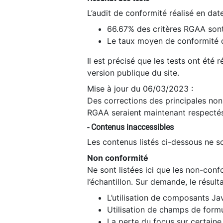
L’audit de conformité réalisé en da
66.67% des critères RGAA sont
Le taux moyen de conformité du
Il est précisé que les tests ont été
version publique du site.
Mise à jour du 06/03/2023 :
Des corrections des principales non-
RGAA seraient maintenant respectés
- Contenus inaccessibles
Les contenus listés ci-dessous ne so
Non conformité
Ne sont listées ici que les non-con
l’échantillon. Sur demande, le résult
L’utilisation de composants Ja
Utilisation de champs de formu
La perte du focus sur certain