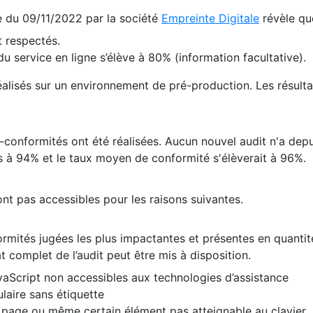
te du 09/11/2022 par la société
Empreinte Digitale
révèle qu
 respectés.
 service en ligne s’élève à 80% (information facultative).
 réalisés sur un environnement de pré-production. Les résulta
conformités ont été réalisées. Aucun nouvel audit n'a depui
 à 94% et le taux moyen de conformité s'élèverait à 96%.
nt pas accessibles pour les raisons suivantes.
formités jugées les plus impactantes et présentes en quanti
at complet de l’audit peut être mis à disposition.
vaScript non accessibles aux technologies d’assistance
laire sans étiquette
e page ou même certain élément pas atteignable au clavier