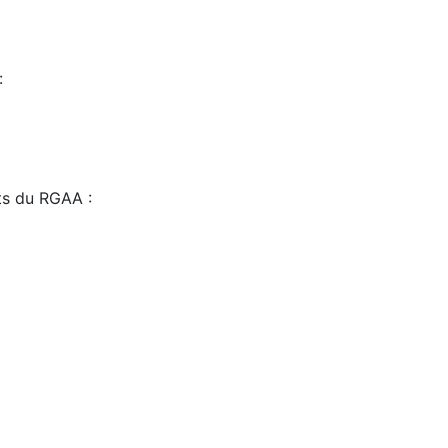
:
sts du RGAA :