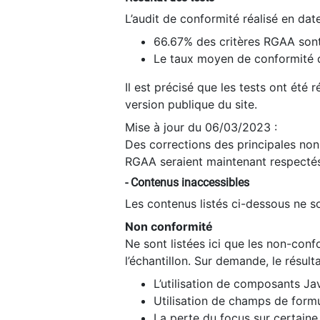
L’audit de conformité réalisé en da
66.67% des critères RGAA sont
Le taux moyen de conformité du
Il est précisé que les tests ont été
version publique du site.
Mise à jour du 06/03/2023 :
Des corrections des principales non-
RGAA seraient maintenant respectés
- Contenus inaccessibles
Les contenus listés ci-dessous ne so
Non conformité
Ne sont listées ici que les non-con
l’échantillon. Sur demande, le résult
L’utilisation de composants Ja
Utilisation de champs de formu
La perte du focus sur certain