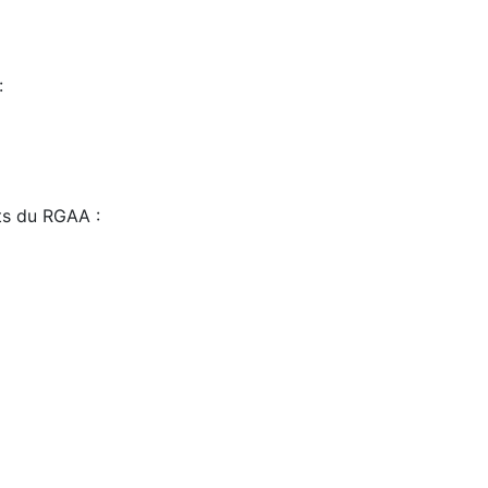
:
sts du RGAA :