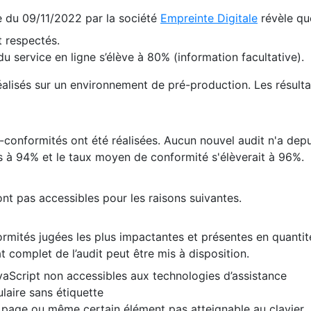
te du 09/11/2022 par la société
Empreinte Digitale
révèle qu
 respectés.
 service en ligne s’élève à 80% (information facultative).
 réalisés sur un environnement de pré-production. Les résulta
conformités ont été réalisées. Aucun nouvel audit n'a depui
 à 94% et le taux moyen de conformité s'élèverait à 96%.
nt pas accessibles pour les raisons suivantes.
formités jugées les plus impactantes et présentes en quanti
at complet de l’audit peut être mis à disposition.
vaScript non accessibles aux technologies d’assistance
laire sans étiquette
e page ou même certain élément pas atteignable au clavier