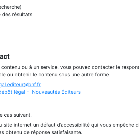
recherche)
e des résultats
tact
n contenu ou à un service, vous pouvez contacter le respons
ble ou obtenir le contenu sous une autre forme.
al.editeur@bnf.fr
dépôt légal - Nouveautés Éditeurs
e cas suivant.
 site internet un défaut d’accessibilité qui vous empêche 
as obtenu de réponse satisfaisante.