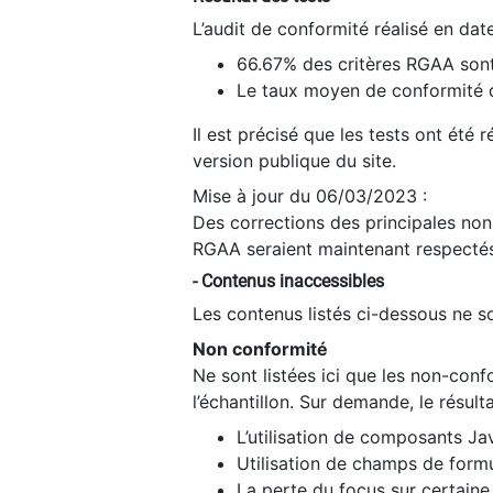
L’audit de conformité réalisé en da
66.67% des critères RGAA sont
Le taux moyen de conformité du
Il est précisé que les tests ont été
version publique du site.
Mise à jour du 06/03/2023 :
Des corrections des principales non-
RGAA seraient maintenant respectés
- Contenus inaccessibles
Les contenus listés ci-dessous ne so
Non conformité
Ne sont listées ici que les non-con
l’échantillon. Sur demande, le résult
L’utilisation de composants Ja
Utilisation de champs de formu
La perte du focus sur certain