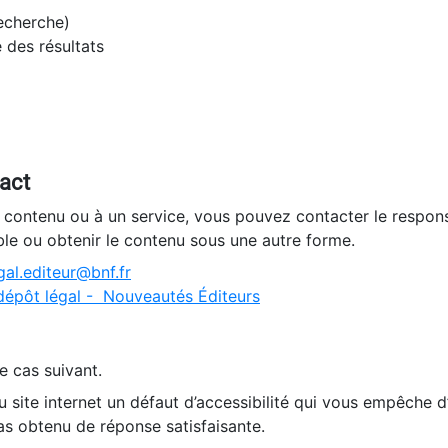
recherche)
e des résultats
tact
n contenu ou à un service, vous pouvez contacter le respons
ble ou obtenir le contenu sous une autre forme.
al.editeur@bnf.fr
dépôt légal - Nouveautés Éditeurs
e cas suivant.
 site internet un défaut d’accessibilité qui vous empêche 
as obtenu de réponse satisfaisante.