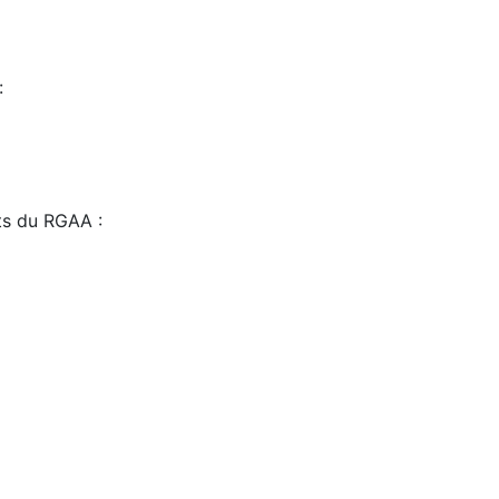
:
sts du RGAA :