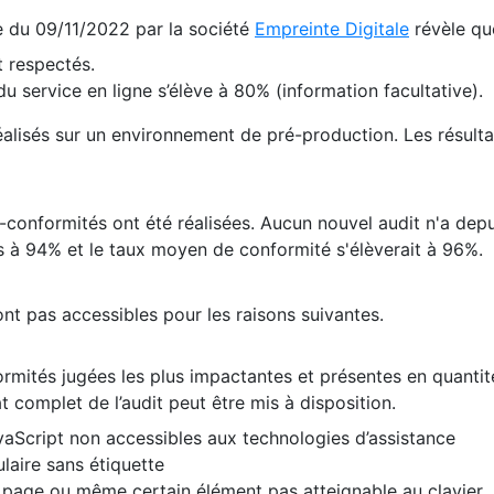
te du 09/11/2022 par la société
Empreinte Digitale
révèle qu
 respectés.
 service en ligne s’élève à 80% (information facultative).
 réalisés sur un environnement de pré-production. Les résulta
conformités ont été réalisées. Aucun nouvel audit n'a depui
 à 94% et le taux moyen de conformité s'élèverait à 96%.
nt pas accessibles pour les raisons suivantes.
formités jugées les plus impactantes et présentes en quanti
at complet de l’audit peut être mis à disposition.
vaScript non accessibles aux technologies d’assistance
laire sans étiquette
e page ou même certain élément pas atteignable au clavier