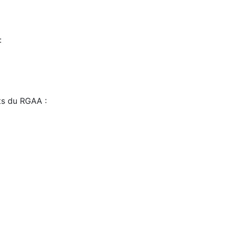
:
sts du RGAA :