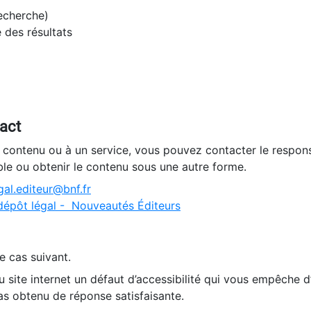
recherche)
e des résultats
tact
n contenu ou à un service, vous pouvez contacter le respons
ble ou obtenir le contenu sous une autre forme.
al.editeur@bnf.fr
dépôt légal - Nouveautés Éditeurs
e cas suivant.
 site internet un défaut d’accessibilité qui vous empêche 
as obtenu de réponse satisfaisante.