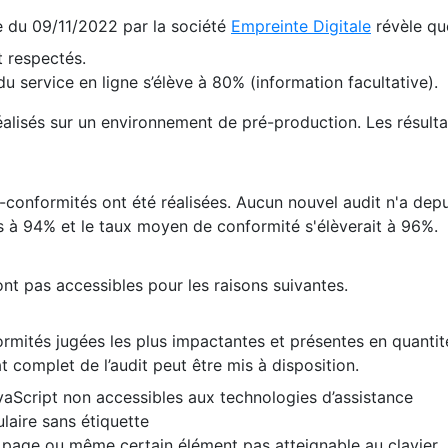
te du 09/11/2022 par la société
Empreinte Digitale
révèle qu
 respectés.
 service en ligne s’élève à 80% (information facultative).
 réalisés sur un environnement de pré-production. Les résulta
conformités ont été réalisées. Aucun nouvel audit n'a depui
 à 94% et le taux moyen de conformité s'élèverait à 96%.
nt pas accessibles pour les raisons suivantes.
formités jugées les plus impactantes et présentes en quanti
at complet de l’audit peut être mis à disposition.
vaScript non accessibles aux technologies d’assistance
laire sans étiquette
e page ou même certain élément pas atteignable au clavier