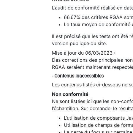
L’audit de conformité réalisé en da
66.67% des critères RGAA sont
Le taux moyen de conformité du
Il est précisé que les tests ont été
version publique du site.
Mise à jour du 06/03/2023 :
Des corrections des principales non-
RGAA seraient maintenant respectés
- Contenus inaccessibles
Les contenus listés ci-dessous ne so
Non conformité
Ne sont listées ici que les non-con
l’échantillon. Sur demande, le résult
L’utilisation de composants Ja
Utilisation de champs de formu
La perte du focus sur certain