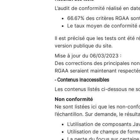
L’audit de conformité réalisé en da
66.67% des critères RGAA sont
Le taux moyen de conformité du
Il est précisé que les tests ont été
version publique du site.
Mise à jour du 06/03/2023 :
Des corrections des principales non-
RGAA seraient maintenant respectés
- Contenus inaccessibles
Les contenus listés ci-dessous ne so
Non conformité
Ne sont listées ici que les non-con
l’échantillon. Sur demande, le résult
L’utilisation de composants Ja
Utilisation de champs de formu
La perte du focus sur certain