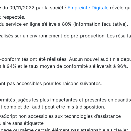
te du 09/11/2022 par la société
Empreinte Digitale
révèle qu
 respectés.
 service en ligne s’élève à 80% (information facultative).
 réalisés sur un environnement de pré-production. Les résulta
conformités ont été réalisées. Aucun nouvel audit n'a depui
 à 94% et le taux moyen de conformité s'élèverait à 96%.
nt pas accessibles pour les raisons suivantes.
formités jugées les plus impactantes et présentes en quanti
at complet de l’audit peut être mis à disposition.
vaScript non accessibles aux technologies d’assistance
laire sans étiquette
e page ou même certain élément pas atteignable au clavier