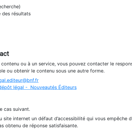
recherche)
e des résultats
tact
n contenu ou à un service, vous pouvez contacter le respons
ble ou obtenir le contenu sous une autre forme.
al.editeur@bnf.fr
dépôt légal - Nouveautés Éditeurs
e cas suivant.
 site internet un défaut d’accessibilité qui vous empêche 
as obtenu de réponse satisfaisante.