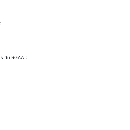
:
sts du RGAA :