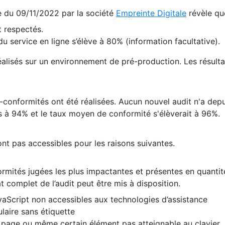
te du 09/11/2022 par la société
Empreinte Digitale
révèle qu
 respectés.
 service en ligne s’élève à 80% (information facultative).
 réalisés sur un environnement de pré-production. Les résulta
conformités ont été réalisées. Aucun nouvel audit n'a depui
 à 94% et le taux moyen de conformité s'élèverait à 96%.
nt pas accessibles pour les raisons suivantes.
formités jugées les plus impactantes et présentes en quanti
at complet de l’audit peut être mis à disposition.
vaScript non accessibles aux technologies d’assistance
laire sans étiquette
e page ou même certain élément pas atteignable au clavier