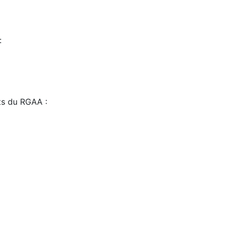
:
sts du RGAA :