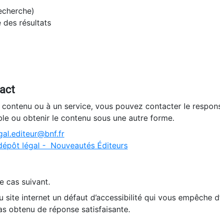
recherche)
e des résultats
tact
n contenu ou à un service, vous pouvez contacter le respons
ble ou obtenir le contenu sous une autre forme.
al.editeur@bnf.fr
dépôt légal - Nouveautés Éditeurs
e cas suivant.
 site internet un défaut d’accessibilité qui vous empêche 
as obtenu de réponse satisfaisante.