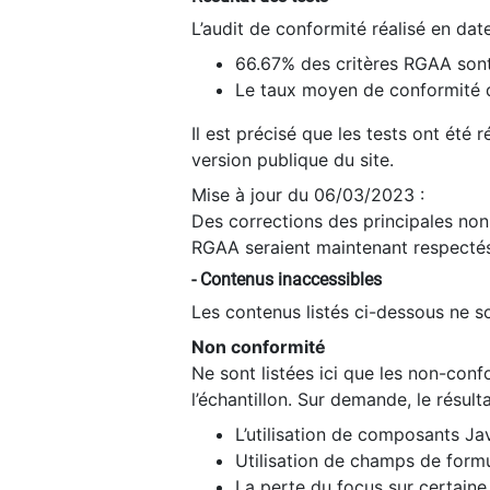
L’audit de conformité réalisé en da
66.67% des critères RGAA sont
Le taux moyen de conformité du
Il est précisé que les tests ont été
version publique du site.
Mise à jour du 06/03/2023 :
Des corrections des principales non-
RGAA seraient maintenant respectés
- Contenus inaccessibles
Les contenus listés ci-dessous ne so
Non conformité
Ne sont listées ici que les non-con
l’échantillon. Sur demande, le résult
L’utilisation de composants Ja
Utilisation de champs de formu
La perte du focus sur certain