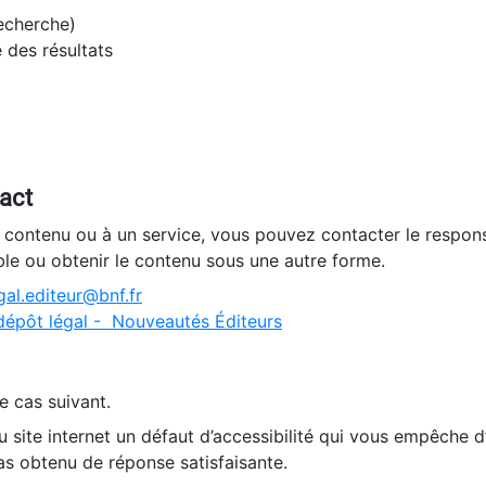
recherche)
e des résultats
tact
n contenu ou à un service, vous pouvez contacter le respons
ble ou obtenir le contenu sous une autre forme.
al.editeur@bnf.fr
dépôt légal - Nouveautés Éditeurs
e cas suivant.
 site internet un défaut d’accessibilité qui vous empêche 
as obtenu de réponse satisfaisante.