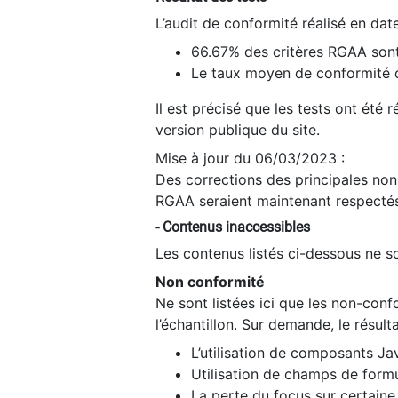
L’audit de conformité réalisé en da
66.67% des critères RGAA sont
Le taux moyen de conformité du
Il est précisé que les tests ont été
version publique du site.
Mise à jour du 06/03/2023 :
Des corrections des principales non-
RGAA seraient maintenant respectés
- Contenus inaccessibles
Les contenus listés ci-dessous ne so
Non conformité
Ne sont listées ici que les non-con
l’échantillon. Sur demande, le résult
L’utilisation de composants Ja
Utilisation de champs de formu
La perte du focus sur certain