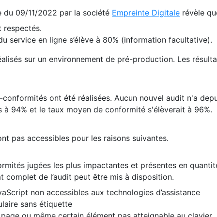
te du 09/11/2022 par la société
Empreinte Digitale
révèle qu
 respectés.
 service en ligne s’élève à 80% (information facultative).
 réalisés sur un environnement de pré-production. Les résulta
conformités ont été réalisées. Aucun nouvel audit n'a depui
 à 94% et le taux moyen de conformité s'élèverait à 96%.
nt pas accessibles pour les raisons suivantes.
formités jugées les plus impactantes et présentes en quanti
at complet de l’audit peut être mis à disposition.
vaScript non accessibles aux technologies d’assistance
laire sans étiquette
e page ou même certain élément pas atteignable au clavier