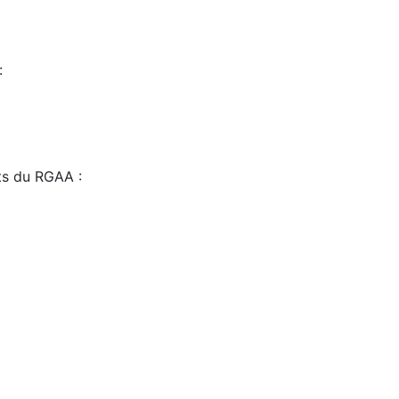
:
sts du RGAA :