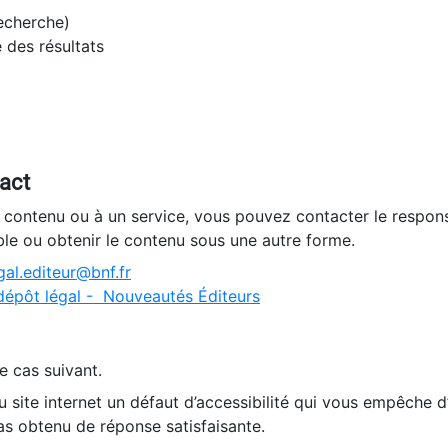
recherche)
e des résultats
tact
n contenu ou à un service, vous pouvez contacter le respons
ble ou obtenir le contenu sous une autre forme.
al.editeur@bnf.fr
dépôt légal - Nouveautés Éditeurs
e cas suivant.
 site internet un défaut d’accessibilité qui vous empêche 
as obtenu de réponse satisfaisante.