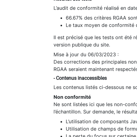
L’audit de conformité réalisé en da
66.67% des critères RGAA sont
Le taux moyen de conformité du
Il est précisé que les tests ont été
version publique du site.
Mise à jour du 06/03/2023 :
Des corrections des principales non-
RGAA seraient maintenant respectés
- Contenus inaccessibles
Les contenus listés ci-dessous ne so
Non conformité
Ne sont listées ici que les non-con
l’échantillon. Sur demande, le résult
L’utilisation de composants Ja
Utilisation de champs de formu
La perte du focus sur certain