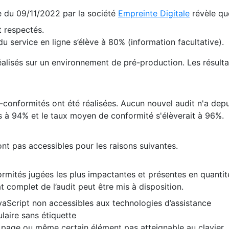
te du 09/11/2022 par la société
Empreinte Digitale
révèle qu
 respectés.
 service en ligne s’élève à 80% (information facultative).
 réalisés sur un environnement de pré-production. Les résulta
conformités ont été réalisées. Aucun nouvel audit n'a depui
 à 94% et le taux moyen de conformité s'élèverait à 96%.
nt pas accessibles pour les raisons suivantes.
formités jugées les plus impactantes et présentes en quanti
at complet de l’audit peut être mis à disposition.
vaScript non accessibles aux technologies d’assistance
laire sans étiquette
e page ou même certain élément pas atteignable au clavier