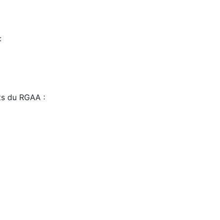
:
sts du RGAA :