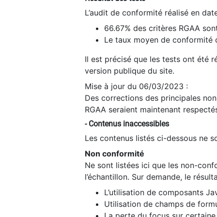
L’audit de conformité réalisé en da
66.67% des critères RGAA sont
Le taux moyen de conformité du
Il est précisé que les tests ont été
version publique du site.
Mise à jour du 06/03/2023 :
Des corrections des principales non-
RGAA seraient maintenant respectés
- Contenus inaccessibles
Les contenus listés ci-dessous ne so
Non conformité
Ne sont listées ici que les non-con
l’échantillon. Sur demande, le résult
L’utilisation de composants Ja
Utilisation de champs de formu
La perte du focus sur certain