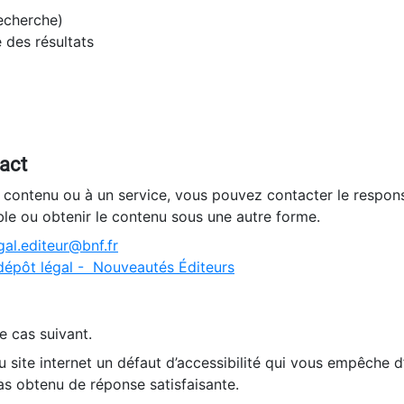
recherche)
e des résultats
tact
n contenu ou à un service, vous pouvez contacter le respons
ble ou obtenir le contenu sous une autre forme.
al.editeur@bnf.fr
dépôt légal - Nouveautés Éditeurs
e cas suivant.
 site internet un défaut d’accessibilité qui vous empêche 
as obtenu de réponse satisfaisante.