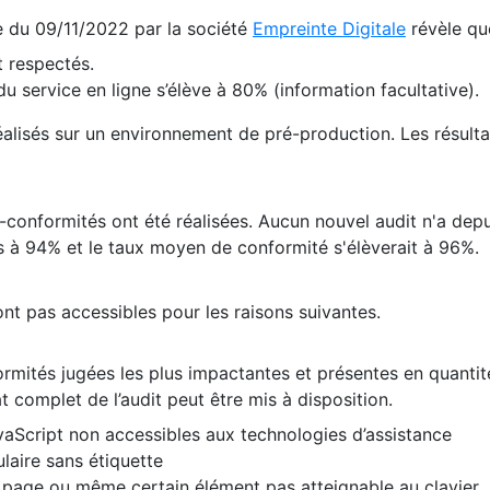
te du 09/11/2022 par la société
Empreinte Digitale
révèle qu
 respectés.
 service en ligne s’élève à 80% (information facultative).
 réalisés sur un environnement de pré-production. Les résulta
conformités ont été réalisées. Aucun nouvel audit n'a depui
 à 94% et le taux moyen de conformité s'élèverait à 96%.
nt pas accessibles pour les raisons suivantes.
formités jugées les plus impactantes et présentes en quanti
at complet de l’audit peut être mis à disposition.
vaScript non accessibles aux technologies d’assistance
laire sans étiquette
e page ou même certain élément pas atteignable au clavier