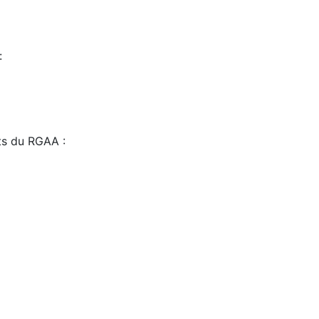
:
sts du RGAA :