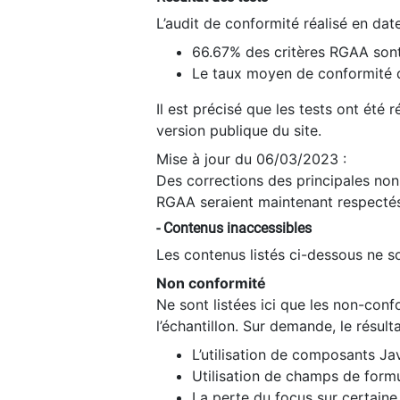
L’audit de conformité réalisé en da
66.67% des critères RGAA sont
Le taux moyen de conformité du
Il est précisé que les tests ont été
version publique du site.
Mise à jour du 06/03/2023 :
Des corrections des principales non-
RGAA seraient maintenant respectés
- Contenus inaccessibles
Les contenus listés ci-dessous ne so
Non conformité
Ne sont listées ici que les non-con
l’échantillon. Sur demande, le résult
L’utilisation de composants Ja
Utilisation de champs de formu
La perte du focus sur certain