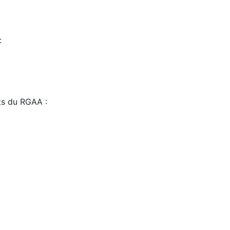
:
sts du RGAA :