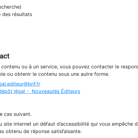
recherche)
e des résultats
tact
n contenu ou à un service, vous pouvez contacter le respons
ble ou obtenir le contenu sous une autre forme.
al.editeur@bnf.fr
dépôt légal - Nouveautés Éditeurs
e cas suivant.
 site internet un défaut d’accessibilité qui vous empêche 
as obtenu de réponse satisfaisante.