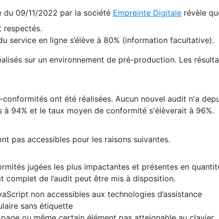
te du 09/11/2022 par la société
Empreinte Digitale
révèle qu
 respectés.
 service en ligne s’élève à 80% (information facultative).
 réalisés sur un environnement de pré-production. Les résulta
conformités ont été réalisées. Aucun nouvel audit n'a depui
 à 94% et le taux moyen de conformité s'élèverait à 96%.
nt pas accessibles pour les raisons suivantes.
formités jugées les plus impactantes et présentes en quanti
at complet de l’audit peut être mis à disposition.
vaScript non accessibles aux technologies d’assistance
laire sans étiquette
e page ou même certain élément pas atteignable au clavier