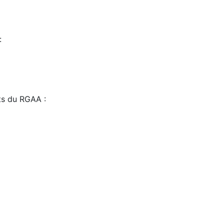
:
sts du RGAA :