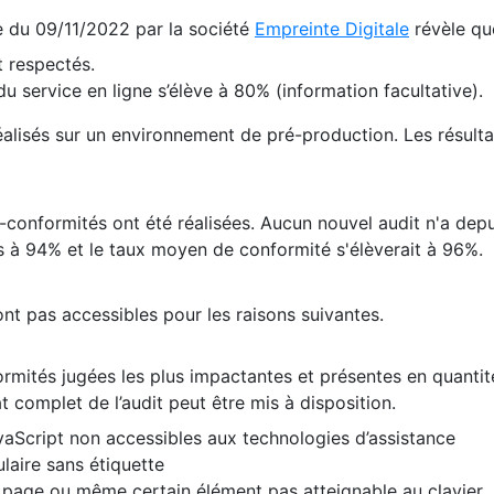
te du 09/11/2022 par la société
Empreinte Digitale
révèle qu
 respectés.
 service en ligne s’élève à 80% (information facultative).
 réalisés sur un environnement de pré-production. Les résulta
conformités ont été réalisées. Aucun nouvel audit n'a depui
 à 94% et le taux moyen de conformité s'élèverait à 96%.
nt pas accessibles pour les raisons suivantes.
formités jugées les plus impactantes et présentes en quanti
at complet de l’audit peut être mis à disposition.
vaScript non accessibles aux technologies d’assistance
laire sans étiquette
e page ou même certain élément pas atteignable au clavier