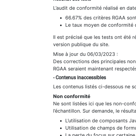
L’audit de conformité réalisé en da
66.67% des critères RGAA sont
Le taux moyen de conformité du
Il est précisé que les tests ont été
version publique du site.
Mise à jour du 06/03/2023 :
Des corrections des principales non-
RGAA seraient maintenant respectés
- Contenus inaccessibles
Les contenus listés ci-dessous ne so
Non conformité
Ne sont listées ici que les non-con
l’échantillon. Sur demande, le résult
L’utilisation de composants Ja
Utilisation de champs de formu
La perte du focus sur certain