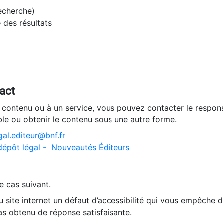
recherche)
e des résultats
tact
n contenu ou à un service, vous pouvez contacter le respons
ble ou obtenir le contenu sous une autre forme.
al.editeur@bnf.fr
dépôt légal - Nouveautés Éditeurs
e cas suivant.
 site internet un défaut d’accessibilité qui vous empêche 
as obtenu de réponse satisfaisante.