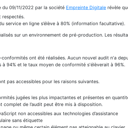
te du 09/11/2022 par la société
Empreinte Digitale
révèle qu
 respectés.
 service en ligne s’élève à 80% (information facultative).
 réalisés sur un environnement de pré-production. Les résulta
conformités ont été réalisées. Aucun nouvel audit n'a depui
 à 94% et le taux moyen de conformité s'élèverait à 96%.
nt pas accessibles pour les raisons suivantes.
formités jugées les plus impactantes et présentes en quanti
at complet de l’audit peut être mis à disposition.
vaScript non accessibles aux technologies d’assistance
laire sans étiquette
e page ou même certain élément pas atteignable au clavier