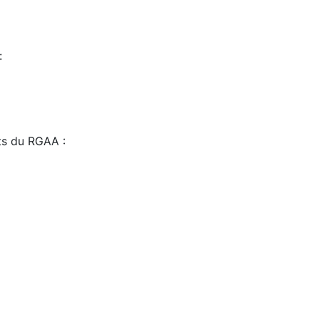
:
sts du RGAA :