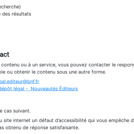
recherche)
e des résultats
tact
n contenu ou à un service, vous pouvez contacter le respons
ble ou obtenir le contenu sous une autre forme.
al.editeur@bnf.fr
dépôt légal - Nouveautés Éditeurs
e cas suivant.
 site internet un défaut d’accessibilité qui vous empêche 
as obtenu de réponse satisfaisante.