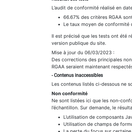
L’audit de conformité réalisé en da
66.67% des critères RGAA sont
Le taux moyen de conformité du
Il est précisé que les tests ont été
version publique du site.
Mise à jour du 06/03/2023 :
Des corrections des principales non-
RGAA seraient maintenant respectés
- Contenus inaccessibles
Les contenus listés ci-dessous ne so
Non conformité
Ne sont listées ici que les non-con
l’échantillon. Sur demande, le résult
L’utilisation de composants Ja
Utilisation de champs de formu
La perte du focus sur certain