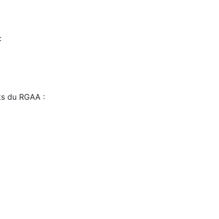
:
sts du RGAA :