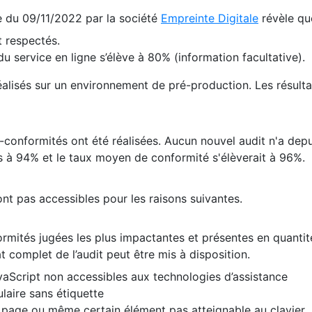
te du 09/11/2022 par la société
Empreinte Digitale
révèle qu
 respectés.
 service en ligne s’élève à 80% (information facultative).
 réalisés sur un environnement de pré-production. Les résulta
conformités ont été réalisées. Aucun nouvel audit n'a depui
 à 94% et le taux moyen de conformité s'élèverait à 96%.
nt pas accessibles pour les raisons suivantes.
formités jugées les plus impactantes et présentes en quanti
at complet de l’audit peut être mis à disposition.
vaScript non accessibles aux technologies d’assistance
laire sans étiquette
e page ou même certain élément pas atteignable au clavier