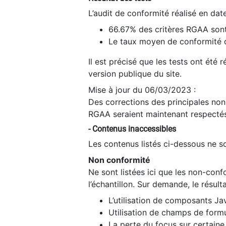
L’audit de conformité réalisé en da
66.67% des critères RGAA sont
Le taux moyen de conformité du
Il est précisé que les tests ont été
version publique du site.
Mise à jour du 06/03/2023 :
Des corrections des principales non-
RGAA seraient maintenant respectés
- Contenus inaccessibles
Les contenus listés ci-dessous ne so
Non conformité
Ne sont listées ici que les non-con
l’échantillon. Sur demande, le résult
L’utilisation de composants Ja
Utilisation de champs de formu
La perte du focus sur certain