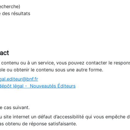
recherche)
e des résultats
tact
n contenu ou à un service, vous pouvez contacter le respons
ble ou obtenir le contenu sous une autre forme.
al.editeur@bnf.fr
dépôt légal - Nouveautés Éditeurs
e cas suivant.
 site internet un défaut d’accessibilité qui vous empêche 
as obtenu de réponse satisfaisante.