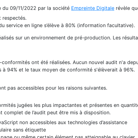
te du 09/11/2022 par la société
Empreinte Digitale
révèle qu
 respectés.
 service en ligne s’élève à 80% (information facultative).
 réalisés sur un environnement de pré-production. Les résulta
conformités ont été réalisées. Aucun nouvel audit n'a depui
 à 94% et le taux moyen de conformité s'élèverait à 96%.
nt pas accessibles pour les raisons suivantes.
formités jugées les plus impactantes et présentes en quanti
at complet de l’audit peut être mis à disposition.
vaScript non accessibles aux technologies d’assistance
laire sans étiquette
e page ou même certain élément pas atteignable au clavier