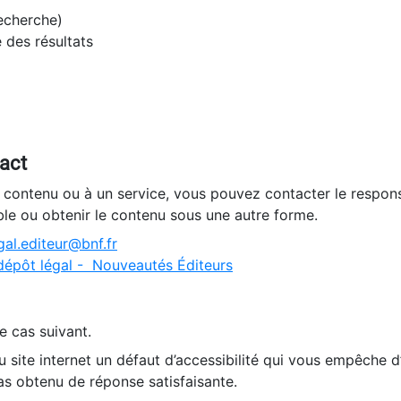
recherche)
e des résultats
tact
n contenu ou à un service, vous pouvez contacter le respons
ble ou obtenir le contenu sous une autre forme.
al.editeur@bnf.fr
dépôt légal - Nouveautés Éditeurs
e cas suivant.
 site internet un défaut d’accessibilité qui vous empêche 
as obtenu de réponse satisfaisante.