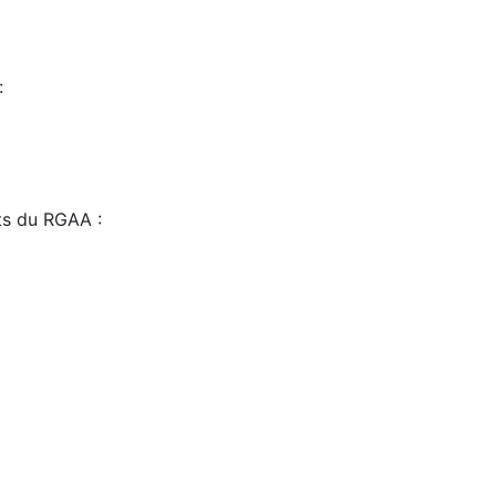
:
sts du RGAA :