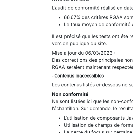
L’audit de conformité réalisé en da
66.67% des critères RGAA sont
Le taux moyen de conformité du
Il est précisé que les tests ont été
version publique du site.
Mise à jour du 06/03/2023 :
Des corrections des principales non-
RGAA seraient maintenant respectés
- Contenus inaccessibles
Les contenus listés ci-dessous ne so
Non conformité
Ne sont listées ici que les non-con
l’échantillon. Sur demande, le résult
L’utilisation de composants Ja
Utilisation de champs de formu
La perte du focus sur certain