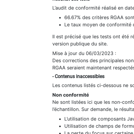
L’audit de conformité réalisé en da
66.67% des critères RGAA sont
Le taux moyen de conformité du
Il est précisé que les tests ont été
version publique du site.
Mise à jour du 06/03/2023 :
Des corrections des principales non-
RGAA seraient maintenant respectés
- Contenus inaccessibles
Les contenus listés ci-dessous ne so
Non conformité
Ne sont listées ici que les non-con
l’échantillon. Sur demande, le résult
L’utilisation de composants Ja
Utilisation de champs de formu
La perte du focus sur certain