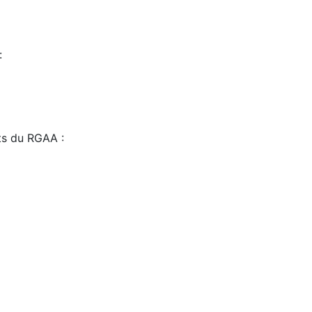
:
sts du RGAA :