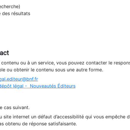
recherche)
e des résultats
tact
n contenu ou à un service, vous pouvez contacter le respons
ble ou obtenir le contenu sous une autre forme.
al.editeur@bnf.fr
dépôt légal - Nouveautés Éditeurs
e cas suivant.
 site internet un défaut d’accessibilité qui vous empêche 
as obtenu de réponse satisfaisante.