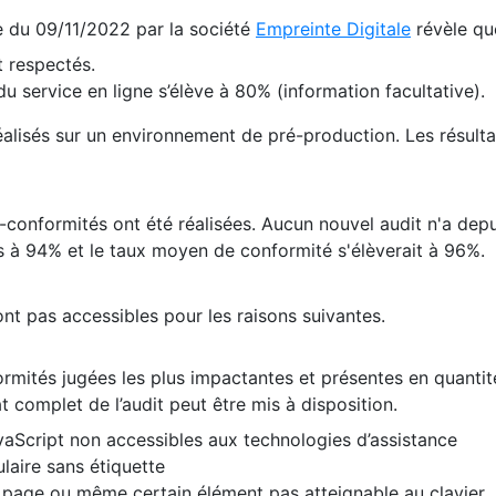
te du 09/11/2022 par la société
Empreinte Digitale
révèle qu
 respectés.
 service en ligne s’élève à 80% (information facultative).
 réalisés sur un environnement de pré-production. Les résulta
conformités ont été réalisées. Aucun nouvel audit n'a depui
 à 94% et le taux moyen de conformité s'élèverait à 96%.
nt pas accessibles pour les raisons suivantes.
formités jugées les plus impactantes et présentes en quanti
at complet de l’audit peut être mis à disposition.
vaScript non accessibles aux technologies d’assistance
laire sans étiquette
e page ou même certain élément pas atteignable au clavier