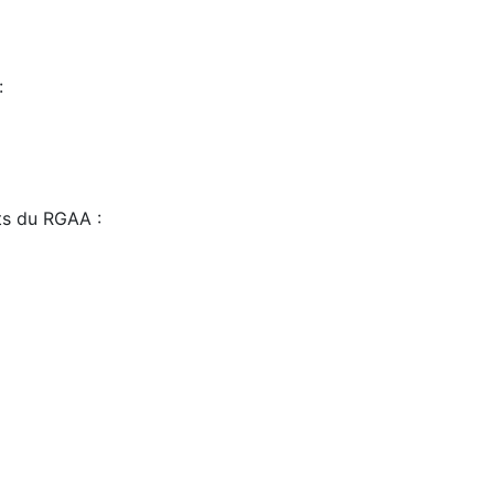
:
sts du RGAA :