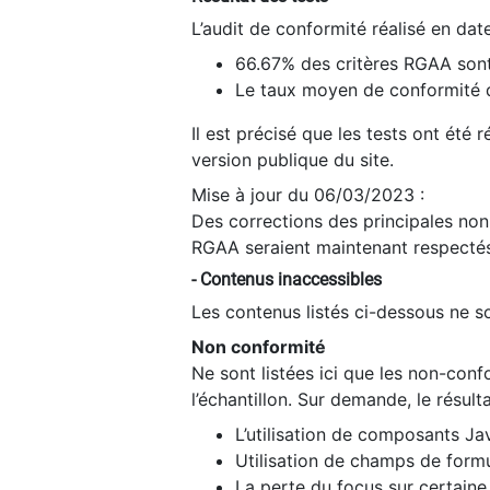
L’audit de conformité réalisé en da
66.67% des critères RGAA sont
Le taux moyen de conformité du
Il est précisé que les tests ont été
version publique du site.
Mise à jour du 06/03/2023 :
Des corrections des principales non-
RGAA seraient maintenant respectés
- Contenus inaccessibles
Les contenus listés ci-dessous ne so
Non conformité
Ne sont listées ici que les non-con
l’échantillon. Sur demande, le résult
L’utilisation de composants Ja
Utilisation de champs de formu
La perte du focus sur certain