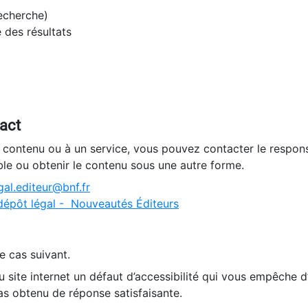
recherche)
e des résultats
tact
n contenu ou à un service, vous pouvez contacter le respons
ble ou obtenir le contenu sous une autre forme.
al.editeur@bnf.fr
dépôt légal - Nouveautés Éditeurs
e cas suivant.
 site internet un défaut d’accessibilité qui vous empêche 
as obtenu de réponse satisfaisante.