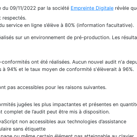
te du 09/11/2022 par la société
Empreinte Digitale
révèle qu
 respectés.
 service en ligne s’élève à 80% (information facultative).
 réalisés sur un environnement de pré-production. Les résulta
conformités ont été réalisées. Aucun nouvel audit n'a depui
 à 94% et le taux moyen de conformité s'élèverait à 96%.
nt pas accessibles pour les raisons suivantes.
formités jugées les plus impactantes et présentes en quanti
at complet de l’audit peut être mis à disposition.
vaScript non accessibles aux technologies d’assistance
laire sans étiquette
e page ou même certain élément pas atteignable au clavier