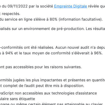
te du 09/11/2022 par la société
Empreinte Digitale
révèle qu
 respectés.
 service en ligne s’élève à 80% (information facultative).
 réalisés sur un environnement de pré-production. Les résulta
conformités ont été réalisées. Aucun nouvel audit n'a depui
 à 94% et le taux moyen de conformité s'élèverait à 96%.
nt pas accessibles pour les raisons suivantes.
formités jugées les plus impactantes et présentes en quanti
at complet de l’audit peut être mis à disposition.
vaScript non accessibles aux technologies d’assistance
laire sans étiquette
e page ou même certain élément pas atteignable au clavier