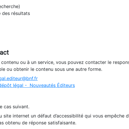
recherche)
e des résultats
tact
n contenu ou à un service, vous pouvez contacter le respons
ble ou obtenir le contenu sous une autre forme.
al.editeur@bnf.fr
dépôt légal - Nouveautés Éditeurs
e cas suivant.
 site internet un défaut d’accessibilité qui vous empêche 
as obtenu de réponse satisfaisante.