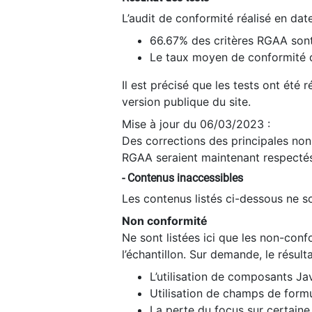
L’audit de conformité réalisé en da
66.67% des critères RGAA sont
Le taux moyen de conformité du
Il est précisé que les tests ont été
version publique du site.
Mise à jour du 06/03/2023 :
Des corrections des principales non-
RGAA seraient maintenant respectés
- Contenus inaccessibles
Les contenus listés ci-dessous ne so
Non conformité
Ne sont listées ici que les non-con
l’échantillon. Sur demande, le résult
L’utilisation de composants Ja
Utilisation de champs de formu
La perte du focus sur certain