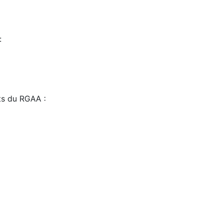
:
sts du RGAA :