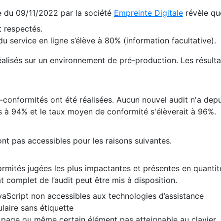
te du 09/11/2022 par la société
Empreinte Digitale
révèle qu
 respectés.
 service en ligne s’élève à 80% (information facultative).
 réalisés sur un environnement de pré-production. Les résulta
conformités ont été réalisées. Aucun nouvel audit n'a depui
 à 94% et le taux moyen de conformité s'élèverait à 96%.
nt pas accessibles pour les raisons suivantes.
formités jugées les plus impactantes et présentes en quanti
at complet de l’audit peut être mis à disposition.
vaScript non accessibles aux technologies d’assistance
laire sans étiquette
e page ou même certain élément pas atteignable au clavier