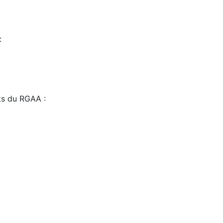
:
sts du RGAA :