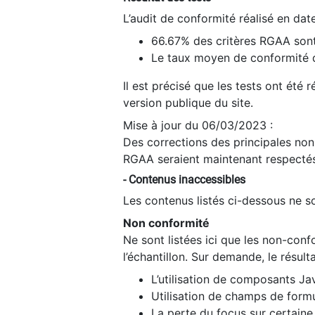
L’audit de conformité réalisé en da
66.67% des critères RGAA sont
Le taux moyen de conformité du
Il est précisé que les tests ont été
version publique du site.
Mise à jour du 06/03/2023 :
Des corrections des principales non-
RGAA seraient maintenant respectés
- Contenus inaccessibles
Les contenus listés ci-dessous ne so
Non conformité
Ne sont listées ici que les non-con
l’échantillon. Sur demande, le résult
L’utilisation de composants Ja
Utilisation de champs de formu
La perte du focus sur certain