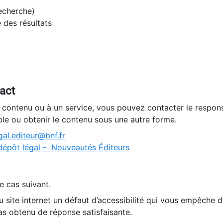
recherche)
e des résultats
tact
n contenu ou à un service, vous pouvez contacter le respons
ble ou obtenir le contenu sous une autre forme.
al.editeur@bnf.fr
dépôt légal - Nouveautés Éditeurs
e cas suivant.
 site internet un défaut d’accessibilité qui vous empêche 
as obtenu de réponse satisfaisante.