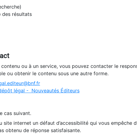
recherche)
e des résultats
tact
n contenu ou à un service, vous pouvez contacter le respons
ble ou obtenir le contenu sous une autre forme.
al.editeur@bnf.fr
dépôt légal - Nouveautés Éditeurs
e cas suivant.
 site internet un défaut d’accessibilité qui vous empêche 
as obtenu de réponse satisfaisante.