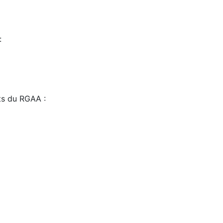
:
sts du RGAA :