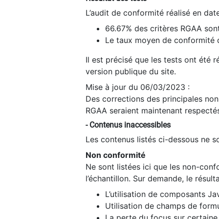
L’audit de conformité réalisé en da
66.67% des critères RGAA sont
Le taux moyen de conformité du
Il est précisé que les tests ont été
version publique du site.
Mise à jour du 06/03/2023 :
Des corrections des principales non-
RGAA seraient maintenant respectés
- Contenus inaccessibles
Les contenus listés ci-dessous ne so
Non conformité
Ne sont listées ici que les non-con
l’échantillon. Sur demande, le résult
L’utilisation de composants Ja
Utilisation de champs de formu
La perte du focus sur certain