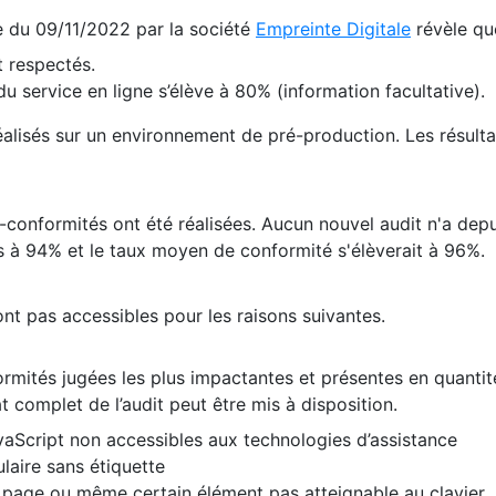
te du 09/11/2022 par la société
Empreinte Digitale
révèle qu
 respectés.
 service en ligne s’élève à 80% (information facultative).
 réalisés sur un environnement de pré-production. Les résulta
conformités ont été réalisées. Aucun nouvel audit n'a depui
 à 94% et le taux moyen de conformité s'élèverait à 96%.
nt pas accessibles pour les raisons suivantes.
formités jugées les plus impactantes et présentes en quanti
at complet de l’audit peut être mis à disposition.
vaScript non accessibles aux technologies d’assistance
laire sans étiquette
e page ou même certain élément pas atteignable au clavier