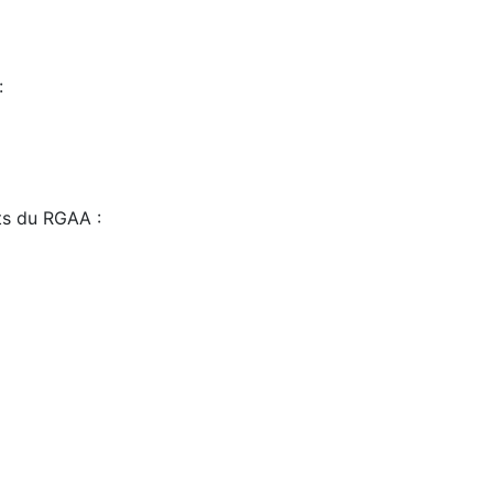
:
sts du RGAA :