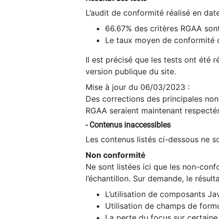
L’audit de conformité réalisé en da
66.67% des critères RGAA sont
Le taux moyen de conformité du
Il est précisé que les tests ont été
version publique du site.
Mise à jour du 06/03/2023 :
Des corrections des principales non-
RGAA seraient maintenant respectés
- Contenus inaccessibles
Les contenus listés ci-dessous ne so
Non conformité
Ne sont listées ici que les non-con
l’échantillon. Sur demande, le résult
L’utilisation de composants Ja
Utilisation de champs de formu
La perte du focus sur certain