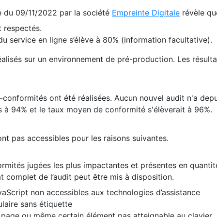
te du 09/11/2022 par la société
Empreinte Digitale
révèle qu
 respectés.
 service en ligne s’élève à 80% (information facultative).
 réalisés sur un environnement de pré-production. Les résulta
conformités ont été réalisées. Aucun nouvel audit n'a depui
 à 94% et le taux moyen de conformité s'élèverait à 96%.
nt pas accessibles pour les raisons suivantes.
formités jugées les plus impactantes et présentes en quanti
at complet de l’audit peut être mis à disposition.
vaScript non accessibles aux technologies d’assistance
laire sans étiquette
e page ou même certain élément pas atteignable au clavier