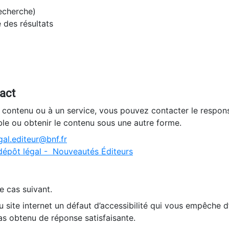
recherche)
e des résultats
tact
n contenu ou à un service, vous pouvez contacter le respons
ble ou obtenir le contenu sous une autre forme.
al.editeur@bnf.fr
dépôt légal - Nouveautés Éditeurs
e cas suivant.
 site internet un défaut d’accessibilité qui vous empêche 
as obtenu de réponse satisfaisante.