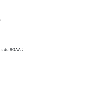
:
sts du RGAA :