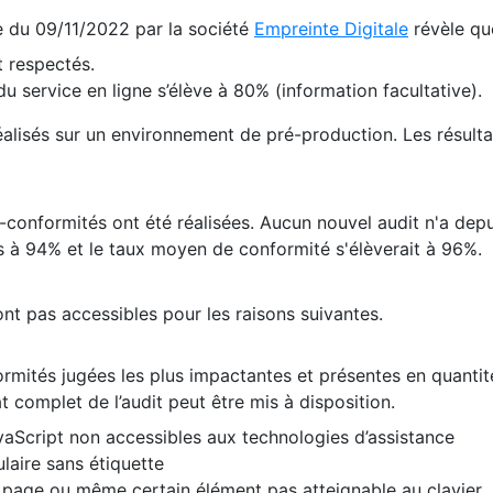
te du 09/11/2022 par la société
Empreinte Digitale
révèle qu
 respectés.
 service en ligne s’élève à 80% (information facultative).
 réalisés sur un environnement de pré-production. Les résulta
conformités ont été réalisées. Aucun nouvel audit n'a depui
 à 94% et le taux moyen de conformité s'élèverait à 96%.
nt pas accessibles pour les raisons suivantes.
formités jugées les plus impactantes et présentes en quanti
at complet de l’audit peut être mis à disposition.
vaScript non accessibles aux technologies d’assistance
laire sans étiquette
e page ou même certain élément pas atteignable au clavier