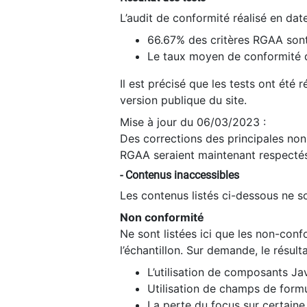
L’audit de conformité réalisé en da
66.67% des critères RGAA sont
Le taux moyen de conformité du
Il est précisé que les tests ont été
version publique du site.
Mise à jour du 06/03/2023 :
Des corrections des principales non-
RGAA seraient maintenant respectés
- Contenus inaccessibles
Les contenus listés ci-dessous ne so
Non conformité
Ne sont listées ici que les non-con
l’échantillon. Sur demande, le résult
L’utilisation de composants Ja
Utilisation de champs de formu
La perte du focus sur certain