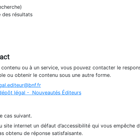
recherche)
e des résultats
tact
n contenu ou à un service, vous pouvez contacter le respons
ble ou obtenir le contenu sous une autre forme.
al.editeur@bnf.fr
dépôt légal - Nouveautés Éditeurs
e cas suivant.
 site internet un défaut d’accessibilité qui vous empêche 
as obtenu de réponse satisfaisante.