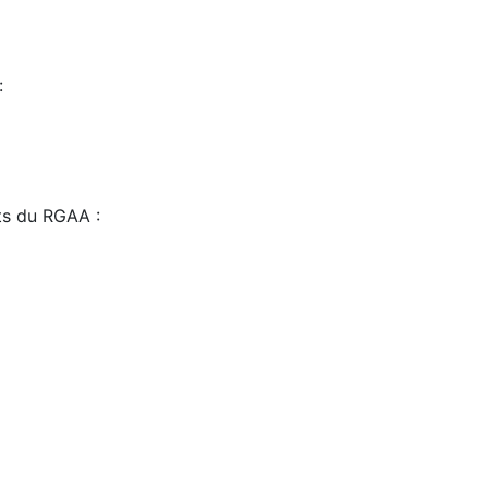
:
sts du RGAA :