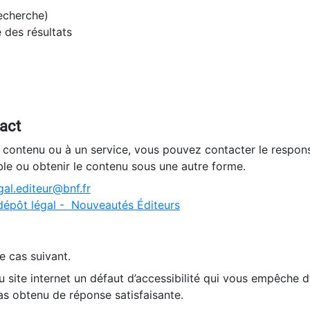
recherche)
e des résultats
tact
n contenu ou à un service, vous pouvez contacter le respons
ble ou obtenir le contenu sous une autre forme.
al.editeur@bnf.fr
dépôt légal - Nouveautés Éditeurs
e cas suivant.
 site internet un défaut d’accessibilité qui vous empêche 
as obtenu de réponse satisfaisante.