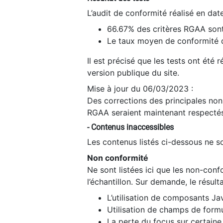
L’audit de conformité réalisé en da
66.67% des critères RGAA sont
Le taux moyen de conformité du
Il est précisé que les tests ont été
version publique du site.
Mise à jour du 06/03/2023 :
Des corrections des principales non-
RGAA seraient maintenant respectés
- Contenus inaccessibles
Les contenus listés ci-dessous ne so
Non conformité
Ne sont listées ici que les non-con
l’échantillon. Sur demande, le résult
L’utilisation de composants Ja
Utilisation de champs de formu
La perte du focus sur certain