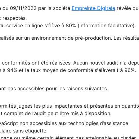
te du 09/11/2022 par la société
Empreinte Digitale
révèle qu
 respectés.
 service en ligne s’élève à 80% (information facultative).
 réalisés sur un environnement de pré-production. Les résulta
conformités ont été réalisées. Aucun nouvel audit n'a depui
 à 94% et le taux moyen de conformité s'élèverait à 96%.
nt pas accessibles pour les raisons suivantes.
formités jugées les plus impactantes et présentes en quanti
at complet de l’audit peut être mis à disposition.
vaScript non accessibles aux technologies d’assistance
laire sans étiquette
e page ou même certain élément pas atteignable au clavier