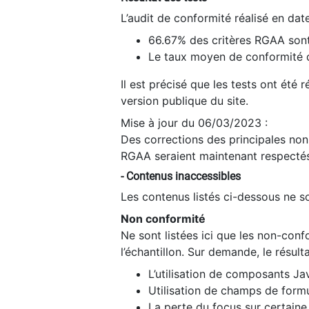
L’audit de conformité réalisé en da
66.67% des critères RGAA sont
Le taux moyen de conformité du
Il est précisé que les tests ont été
version publique du site.
Mise à jour du 06/03/2023 :
Des corrections des principales non-
RGAA seraient maintenant respectés
- Contenus inaccessibles
Les contenus listés ci-dessous ne so
Non conformité
Ne sont listées ici que les non-con
l’échantillon. Sur demande, le résult
L’utilisation de composants Ja
Utilisation de champs de formu
La perte du focus sur certain