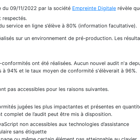
te du 09/11/2022 par la société
Empreinte Digitale
révèle qu
 respectés.
 service en ligne s’élève à 80% (information facultative).
 réalisés sur un environnement de pré-production. Les résulta
conformités ont été réalisées. Aucun nouvel audit n'a depui
 à 94% et le taux moyen de conformité s'élèverait à 96%.
nt pas accessibles pour les raisons suivantes.
formités jugées les plus impactantes et présentes en quanti
at complet de l’audit peut être mis à disposition.
vaScript non accessibles aux technologies d’assistance
laire sans étiquette
e page ou même certain élément pas atteignable au clavier