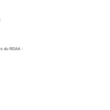
:
sts du RGAA :