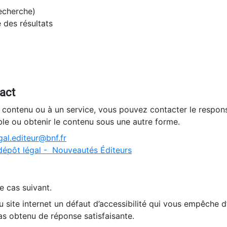
recherche)
e des résultats
tact
n contenu ou à un service, vous pouvez contacter le respons
ble ou obtenir le contenu sous une autre forme.
al.editeur@bnf.fr
dépôt légal - Nouveautés Éditeurs
e cas suivant.
 site internet un défaut d’accessibilité qui vous empêche 
as obtenu de réponse satisfaisante.