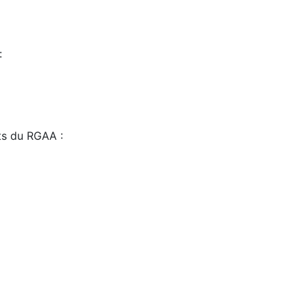
:
sts du RGAA :