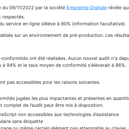
te du 09/11/2022 par la société
Empreinte Digitale
révèle qu
 respectés.
 service en ligne s’élève à 80% (information facultative).
 réalisés sur un environnement de pré-production. Les résulta
conformités ont été réalisées. Aucun nouvel audit n'a depui
 à 94% et le taux moyen de conformité s'élèverait à 96%.
nt pas accessibles pour les raisons suivantes.
formités jugées les plus impactantes et présentes en quanti
at complet de l’audit peut être mis à disposition.
vaScript non accessibles aux technologies d’assistance
laire sans étiquette
e page ou même certain élément pas atteignable au clavier