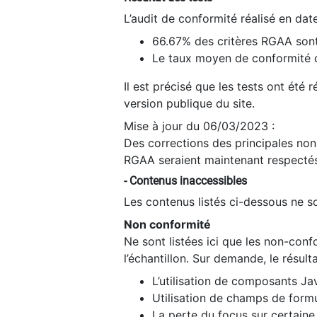
L’audit de conformité réalisé en da
66.67% des critères RGAA sont
Le taux moyen de conformité du
Il est précisé que les tests ont été
version publique du site.
Mise à jour du 06/03/2023 :
Des corrections des principales non-
RGAA seraient maintenant respectés
- Contenus inaccessibles
Les contenus listés ci-dessous ne so
Non conformité
Ne sont listées ici que les non-con
l’échantillon. Sur demande, le résult
L’utilisation de composants Ja
Utilisation de champs de formu
La perte du focus sur certain