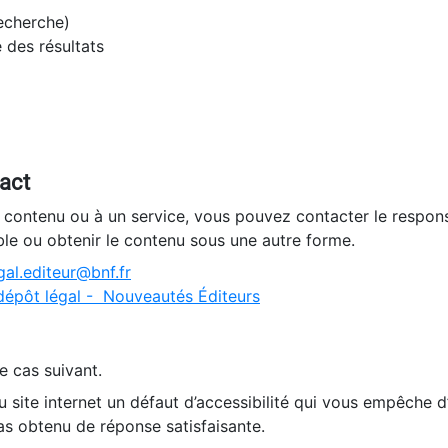
recherche)
e des résultats
tact
n contenu ou à un service, vous pouvez contacter le respons
ble ou obtenir le contenu sous une autre forme.
al.editeur@bnf.fr
dépôt légal - Nouveautés Éditeurs
e cas suivant.
 site internet un défaut d’accessibilité qui vous empêche 
as obtenu de réponse satisfaisante.