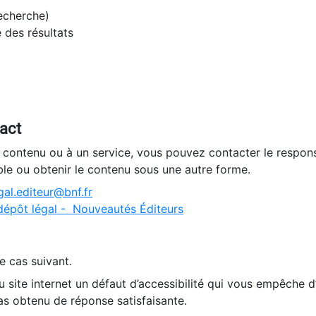
recherche)
e des résultats
tact
n contenu ou à un service, vous pouvez contacter le respons
ble ou obtenir le contenu sous une autre forme.
al.editeur@bnf.fr
dépôt légal - Nouveautés Éditeurs
e cas suivant.
 site internet un défaut d’accessibilité qui vous empêche 
as obtenu de réponse satisfaisante.