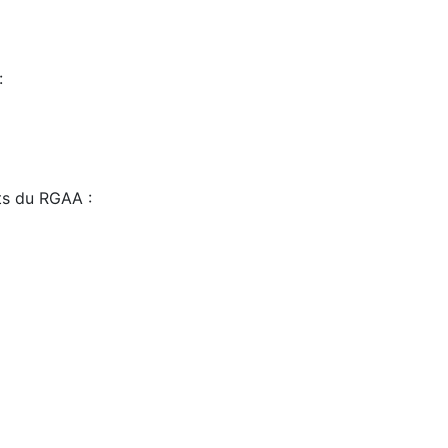
:
sts du RGAA :