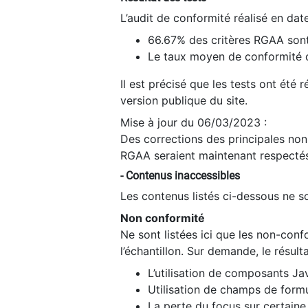
L’audit de conformité réalisé en da
66.67% des critères RGAA sont
Le taux moyen de conformité du
Il est précisé que les tests ont été
version publique du site.
Mise à jour du 06/03/2023 :
Des corrections des principales non-
RGAA seraient maintenant respectés
- Contenus inaccessibles
Les contenus listés ci-dessous ne so
Non conformité
Ne sont listées ici que les non-con
l’échantillon. Sur demande, le résult
L’utilisation de composants Ja
Utilisation de champs de formu
La perte du focus sur certain