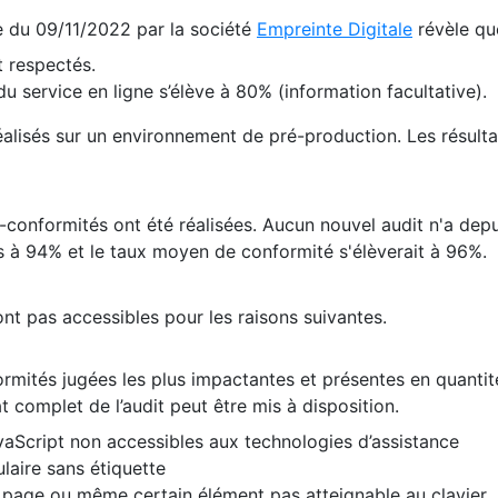
te du 09/11/2022 par la société
Empreinte Digitale
révèle qu
 respectés.
 service en ligne s’élève à 80% (information facultative).
 réalisés sur un environnement de pré-production. Les résulta
conformités ont été réalisées. Aucun nouvel audit n'a depui
 à 94% et le taux moyen de conformité s'élèverait à 96%.
nt pas accessibles pour les raisons suivantes.
formités jugées les plus impactantes et présentes en quanti
at complet de l’audit peut être mis à disposition.
vaScript non accessibles aux technologies d’assistance
laire sans étiquette
e page ou même certain élément pas atteignable au clavier