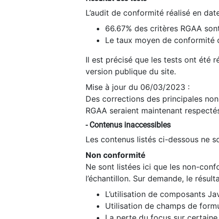
L’audit de conformité réalisé en da
66.67% des critères RGAA sont
Le taux moyen de conformité du
Il est précisé que les tests ont été
version publique du site.
Mise à jour du 06/03/2023 :
Des corrections des principales non-
RGAA seraient maintenant respectés
- Contenus inaccessibles
Les contenus listés ci-dessous ne so
Non conformité
Ne sont listées ici que les non-con
l’échantillon. Sur demande, le résult
L’utilisation de composants Ja
Utilisation de champs de formu
La perte du focus sur certain