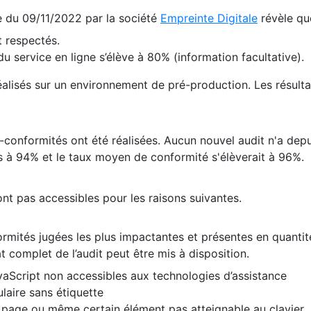
te du 09/11/2022 par la société
Empreinte Digitale
révèle qu
 respectés.
 service en ligne s’élève à 80% (information facultative).
 réalisés sur un environnement de pré-production. Les résulta
conformités ont été réalisées. Aucun nouvel audit n'a depui
 à 94% et le taux moyen de conformité s'élèverait à 96%.
nt pas accessibles pour les raisons suivantes.
formités jugées les plus impactantes et présentes en quanti
at complet de l’audit peut être mis à disposition.
vaScript non accessibles aux technologies d’assistance
laire sans étiquette
e page ou même certain élément pas atteignable au clavier