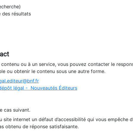
recherche)
e des résultats
tact
n contenu ou à un service, vous pouvez contacter le respons
ble ou obtenir le contenu sous une autre forme.
al.editeur@bnf.fr
dépôt légal - Nouveautés Éditeurs
e cas suivant.
 site internet un défaut d’accessibilité qui vous empêche 
as obtenu de réponse satisfaisante.