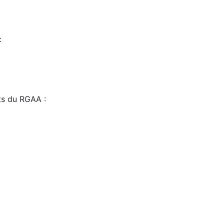
:
sts du RGAA :