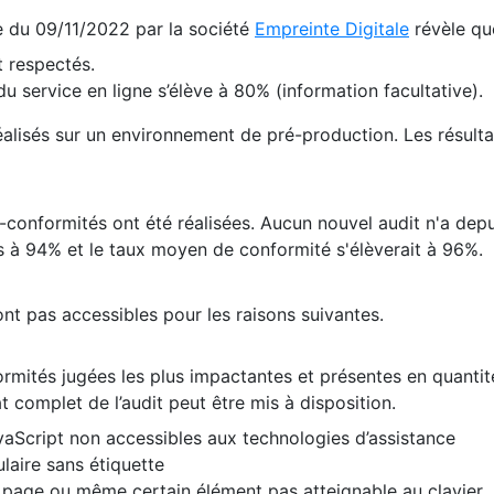
te du 09/11/2022 par la société
Empreinte Digitale
révèle qu
 respectés.
 service en ligne s’élève à 80% (information facultative).
 réalisés sur un environnement de pré-production. Les résulta
conformités ont été réalisées. Aucun nouvel audit n'a depui
 à 94% et le taux moyen de conformité s'élèverait à 96%.
nt pas accessibles pour les raisons suivantes.
formités jugées les plus impactantes et présentes en quanti
at complet de l’audit peut être mis à disposition.
vaScript non accessibles aux technologies d’assistance
laire sans étiquette
e page ou même certain élément pas atteignable au clavier