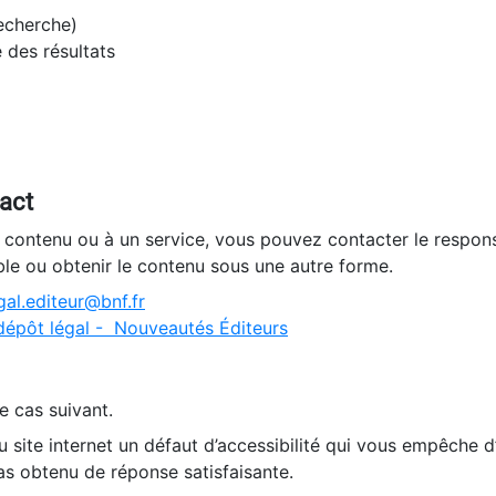
recherche)
e des résultats
tact
n contenu ou à un service, vous pouvez contacter le respons
ble ou obtenir le contenu sous une autre forme.
al.editeur@bnf.fr
dépôt légal - Nouveautés Éditeurs
e cas suivant.
 site internet un défaut d’accessibilité qui vous empêche 
as obtenu de réponse satisfaisante.