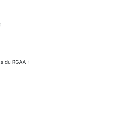
:
sts du RGAA :