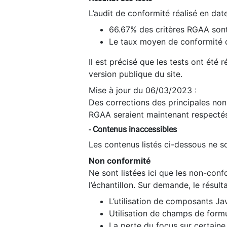
L’audit de conformité réalisé en da
66.67% des critères RGAA sont
Le taux moyen de conformité du
Il est précisé que les tests ont été
version publique du site.
Mise à jour du 06/03/2023 :
Des corrections des principales non-
RGAA seraient maintenant respectés
- Contenus inaccessibles
Les contenus listés ci-dessous ne so
Non conformité
Ne sont listées ici que les non-con
l’échantillon. Sur demande, le résult
L’utilisation de composants Ja
Utilisation de champs de formu
La perte du focus sur certain