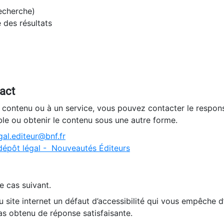
recherche)
e des résultats
tact
n contenu ou à un service, vous pouvez contacter le respons
ble ou obtenir le contenu sous une autre forme.
al.editeur@bnf.fr
dépôt légal - Nouveautés Éditeurs
e cas suivant.
 site internet un défaut d’accessibilité qui vous empêche 
as obtenu de réponse satisfaisante.