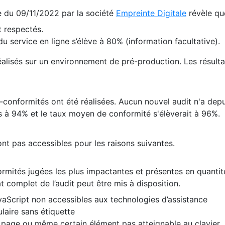
te du 09/11/2022 par la société
Empreinte Digitale
révèle qu
 respectés.
 service en ligne s’élève à 80% (information facultative).
 réalisés sur un environnement de pré-production. Les résulta
conformités ont été réalisées. Aucun nouvel audit n'a depui
 à 94% et le taux moyen de conformité s'élèverait à 96%.
nt pas accessibles pour les raisons suivantes.
formités jugées les plus impactantes et présentes en quanti
at complet de l’audit peut être mis à disposition.
vaScript non accessibles aux technologies d’assistance
laire sans étiquette
e page ou même certain élément pas atteignable au clavier