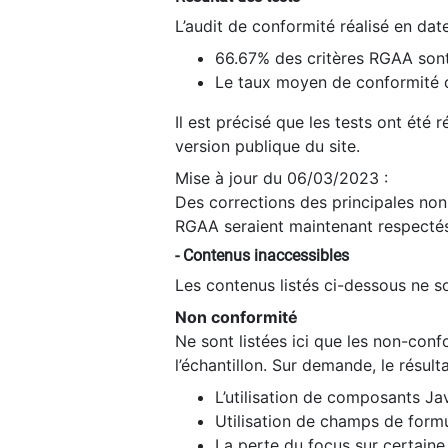
L’audit de conformité réalisé en da
66.67% des critères RGAA sont
Le taux moyen de conformité du
Il est précisé que les tests ont été
version publique du site.
Mise à jour du 06/03/2023 :
Des corrections des principales non-
RGAA seraient maintenant respectés
- Contenus inaccessibles
Les contenus listés ci-dessous ne so
Non conformité
Ne sont listées ici que les non-con
l’échantillon. Sur demande, le résult
L’utilisation de composants Ja
Utilisation de champs de formu
La perte du focus sur certain