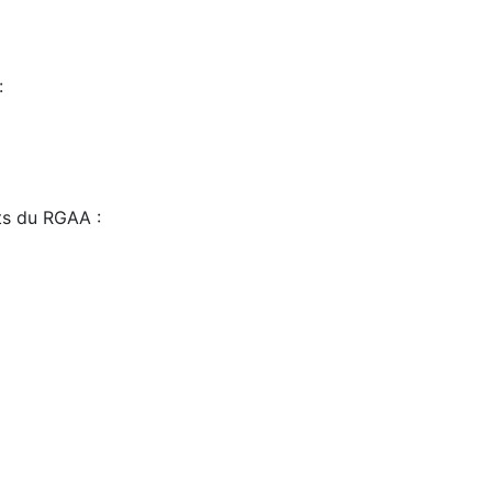
:
sts du RGAA :