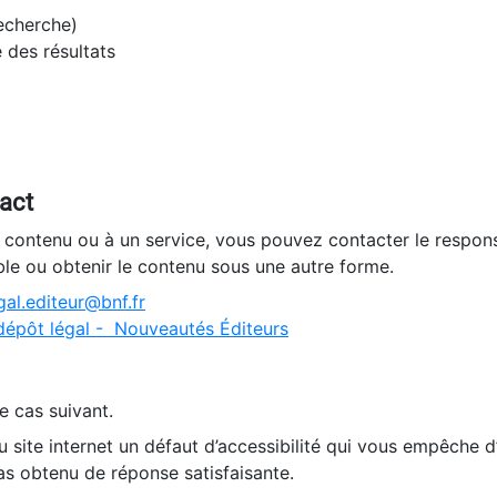
recherche)
e des résultats
tact
n contenu ou à un service, vous pouvez contacter le respons
ble ou obtenir le contenu sous une autre forme.
al.editeur@bnf.fr
dépôt légal - Nouveautés Éditeurs
e cas suivant.
 site internet un défaut d’accessibilité qui vous empêche 
as obtenu de réponse satisfaisante.