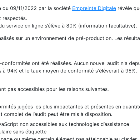
te du 09/11/2022 par la société
Empreinte Digitale
révèle qu
 respectés.
 service en ligne s’élève à 80% (information facultative).
 réalisés sur un environnement de pré-production. Les résulta
conformités ont été réalisées. Aucun nouvel audit n'a depui
 à 94% et le taux moyen de conformité s'élèverait à 96%.
nt pas accessibles pour les raisons suivantes.
formités jugées les plus impactantes et présentes en quanti
at complet de l’audit peut être mis à disposition.
vaScript non accessibles aux technologies d’assistance
laire sans étiquette
e page ou même certain élément pas atteignable au clavier