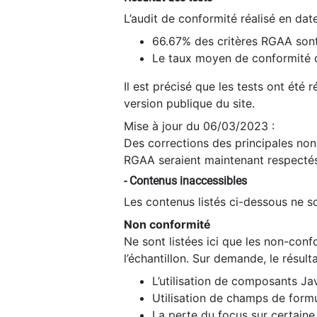
L’audit de conformité réalisé en da
66.67% des critères RGAA sont
Le taux moyen de conformité du
Il est précisé que les tests ont été
version publique du site.
Mise à jour du 06/03/2023 :
Des corrections des principales non-
RGAA seraient maintenant respectés
- Contenus inaccessibles
Les contenus listés ci-dessous ne so
Non conformité
Ne sont listées ici que les non-con
l’échantillon. Sur demande, le résult
L’utilisation de composants Ja
Utilisation de champs de formu
La perte du focus sur certain