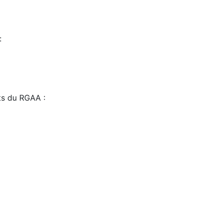
:
sts du RGAA :