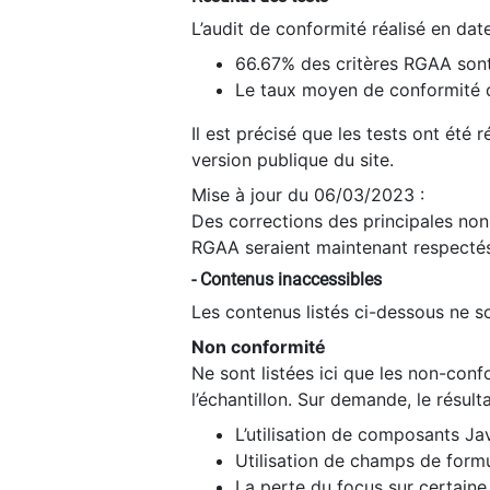
L’audit de conformité réalisé en da
66.67% des critères RGAA sont
Le taux moyen de conformité du
Il est précisé que les tests ont été
version publique du site.
Mise à jour du 06/03/2023 :
Des corrections des principales non-
RGAA seraient maintenant respectés
- Contenus inaccessibles
Les contenus listés ci-dessous ne so
Non conformité
Ne sont listées ici que les non-con
l’échantillon. Sur demande, le résult
L’utilisation de composants Ja
Utilisation de champs de formu
La perte du focus sur certain