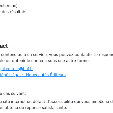
recherche)
e des résultats
tact
n contenu ou à un service, vous pouvez contacter le respons
ble ou obtenir le contenu sous une autre forme.
al.editeur@bnf.fr
dépôt légal - Nouveautés Éditeurs
e cas suivant.
 site internet un défaut d’accessibilité qui vous empêche 
as obtenu de réponse satisfaisante.