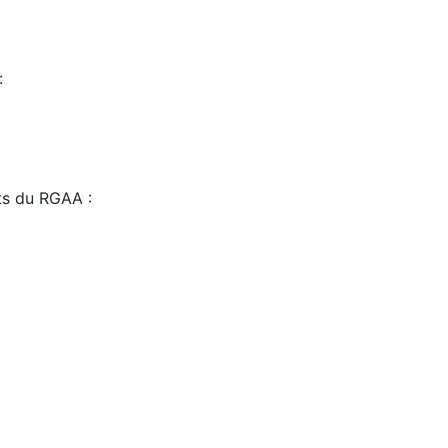
:
sts du RGAA :