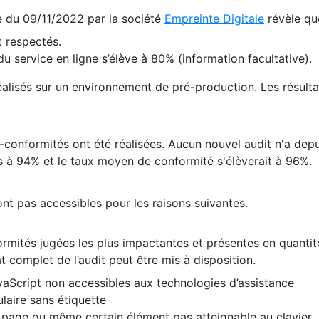
te du 09/11/2022 par la société
Empreinte Digitale
révèle qu
 respectés.
 service en ligne s’élève à 80% (information facultative).
 réalisés sur un environnement de pré-production. Les résulta
conformités ont été réalisées. Aucun nouvel audit n'a depui
 à 94% et le taux moyen de conformité s'élèverait à 96%.
nt pas accessibles pour les raisons suivantes.
formités jugées les plus impactantes et présentes en quanti
at complet de l’audit peut être mis à disposition.
vaScript non accessibles aux technologies d’assistance
laire sans étiquette
e page ou même certain élément pas atteignable au clavier