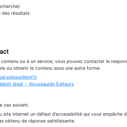
recherche)
e des résultats
tact
n contenu ou à un service, vous pouvez contacter le respons
ble ou obtenir le contenu sous une autre forme.
al.editeur@bnf.fr
dépôt légal - Nouveautés Éditeurs
e cas suivant.
 site internet un défaut d’accessibilité qui vous empêche 
as obtenu de réponse satisfaisante.