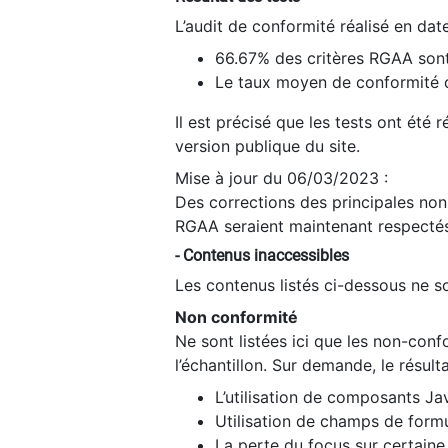
L’audit de conformité réalisé en da
66.67% des critères RGAA sont
Le taux moyen de conformité du
Il est précisé que les tests ont été
version publique du site.
Mise à jour du 06/03/2023 :
Des corrections des principales non-
RGAA seraient maintenant respectés
- Contenus inaccessibles
Les contenus listés ci-dessous ne so
Non conformité
Ne sont listées ici que les non-con
l’échantillon. Sur demande, le résult
L’utilisation de composants Ja
Utilisation de champs de formu
La perte du focus sur certain