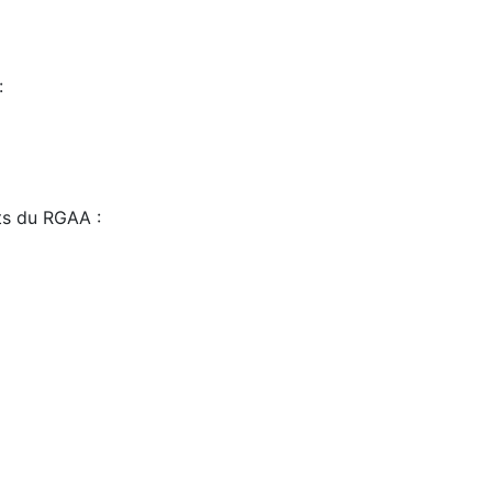
:
sts du RGAA :