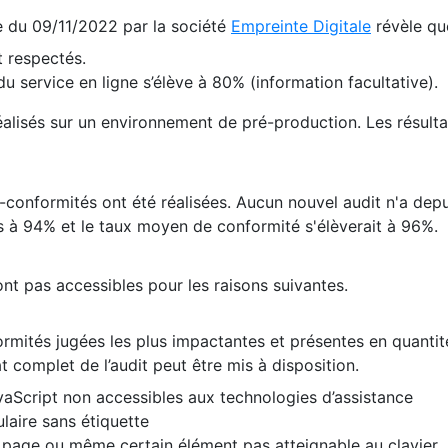
te du 09/11/2022 par la société
Empreinte Digitale
révèle qu
 respectés.
 service en ligne s’élève à 80% (information facultative).
 réalisés sur un environnement de pré-production. Les résulta
conformités ont été réalisées. Aucun nouvel audit n'a depui
 à 94% et le taux moyen de conformité s'élèverait à 96%.
nt pas accessibles pour les raisons suivantes.
formités jugées les plus impactantes et présentes en quanti
at complet de l’audit peut être mis à disposition.
vaScript non accessibles aux technologies d’assistance
laire sans étiquette
e page ou même certain élément pas atteignable au clavier