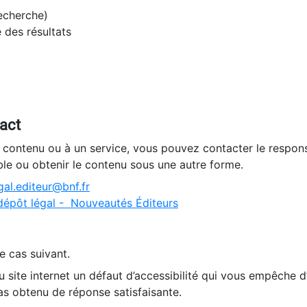
recherche)
e des résultats
tact
n contenu ou à un service, vous pouvez contacter le respons
ble ou obtenir le contenu sous une autre forme.
al.editeur@bnf.fr
dépôt légal - Nouveautés Éditeurs
e cas suivant.
 site internet un défaut d’accessibilité qui vous empêche 
as obtenu de réponse satisfaisante.