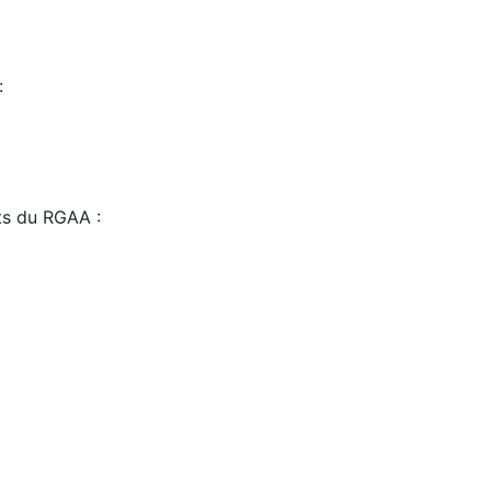
:
sts du RGAA :