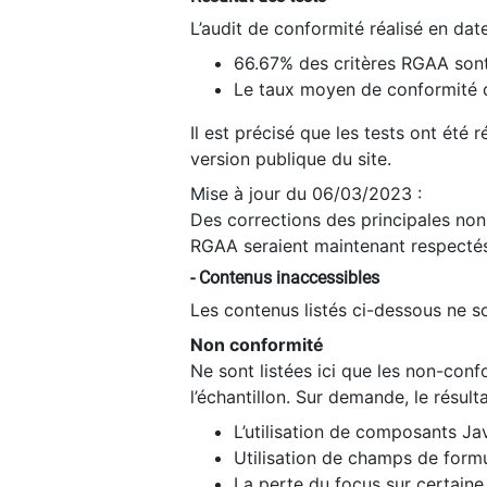
L’audit de conformité réalisé en da
66.67% des critères RGAA sont
Le taux moyen de conformité du
Il est précisé que les tests ont été
version publique du site.
Mise à jour du 06/03/2023 :
Des corrections des principales non-
RGAA seraient maintenant respectés
- Contenus inaccessibles
Les contenus listés ci-dessous ne so
Non conformité
Ne sont listées ici que les non-con
l’échantillon. Sur demande, le résult
L’utilisation de composants Ja
Utilisation de champs de formu
La perte du focus sur certain