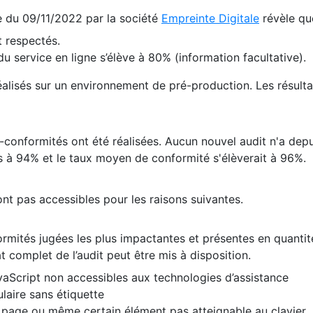
te du 09/11/2022 par la société
Empreinte Digitale
révèle qu
 respectés.
 service en ligne s’élève à 80% (information facultative).
 réalisés sur un environnement de pré-production. Les résulta
conformités ont été réalisées. Aucun nouvel audit n'a depui
 à 94% et le taux moyen de conformité s'élèverait à 96%.
nt pas accessibles pour les raisons suivantes.
formités jugées les plus impactantes et présentes en quanti
at complet de l’audit peut être mis à disposition.
vaScript non accessibles aux technologies d’assistance
laire sans étiquette
e page ou même certain élément pas atteignable au clavier