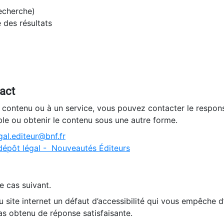
recherche)
e des résultats
tact
n contenu ou à un service, vous pouvez contacter le respons
ble ou obtenir le contenu sous une autre forme.
al.editeur@bnf.fr
dépôt légal - Nouveautés Éditeurs
e cas suivant.
 site internet un défaut d’accessibilité qui vous empêche 
as obtenu de réponse satisfaisante.