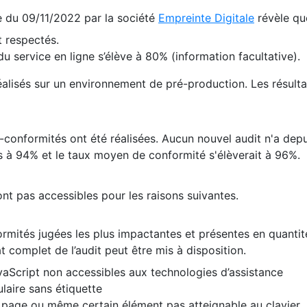
te du 09/11/2022 par la société
Empreinte Digitale
révèle qu
 respectés.
 service en ligne s’élève à 80% (information facultative).
 réalisés sur un environnement de pré-production. Les résulta
conformités ont été réalisées. Aucun nouvel audit n'a depui
 à 94% et le taux moyen de conformité s'élèverait à 96%.
nt pas accessibles pour les raisons suivantes.
formités jugées les plus impactantes et présentes en quanti
at complet de l’audit peut être mis à disposition.
vaScript non accessibles aux technologies d’assistance
laire sans étiquette
e page ou même certain élément pas atteignable au clavier