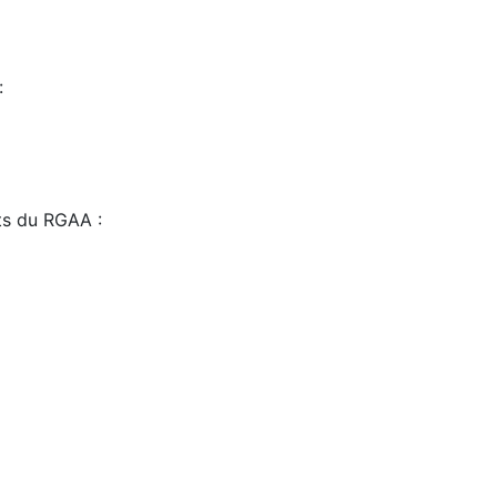
:
sts du RGAA :