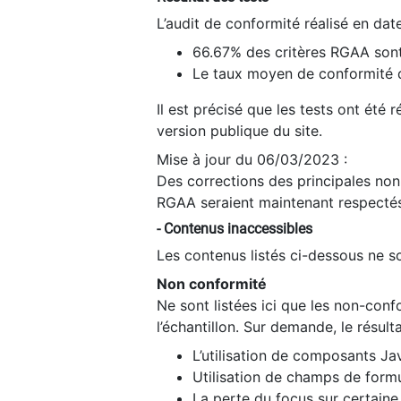
L’audit de conformité réalisé en da
66.67% des critères RGAA sont
Le taux moyen de conformité du
Il est précisé que les tests ont été
version publique du site.
Mise à jour du 06/03/2023 :
Des corrections des principales non-
RGAA seraient maintenant respectés
- Contenus inaccessibles
Les contenus listés ci-dessous ne so
Non conformité
Ne sont listées ici que les non-con
l’échantillon. Sur demande, le résult
L’utilisation de composants Ja
Utilisation de champs de formu
La perte du focus sur certain