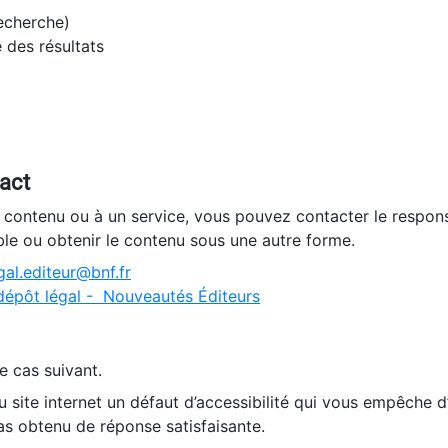
recherche)
e des résultats
tact
n contenu ou à un service, vous pouvez contacter le respons
ble ou obtenir le contenu sous une autre forme.
al.editeur@bnf.fr
dépôt légal - Nouveautés Éditeurs
e cas suivant.
 site internet un défaut d’accessibilité qui vous empêche 
as obtenu de réponse satisfaisante.