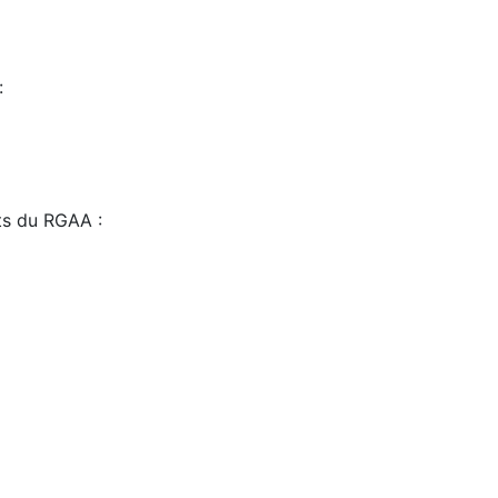
:
sts du RGAA :