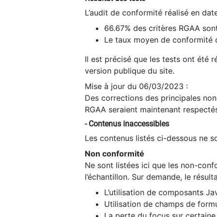
L’audit de conformité réalisé en da
66.67% des critères RGAA sont
Le taux moyen de conformité du
Il est précisé que les tests ont été
version publique du site.
Mise à jour du 06/03/2023 :
Des corrections des principales non-
RGAA seraient maintenant respectés
- Contenus inaccessibles
Les contenus listés ci-dessous ne so
Non conformité
Ne sont listées ici que les non-con
l’échantillon. Sur demande, le résult
L’utilisation de composants Ja
Utilisation de champs de formu
La perte du focus sur certain