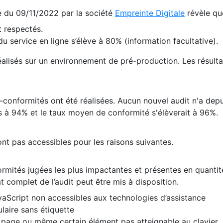
te du 09/11/2022 par la société
Empreinte Digitale
révèle qu
 respectés.
 service en ligne s’élève à 80% (information facultative).
 réalisés sur un environnement de pré-production. Les résulta
conformités ont été réalisées. Aucun nouvel audit n'a depui
 à 94% et le taux moyen de conformité s'élèverait à 96%.
nt pas accessibles pour les raisons suivantes.
formités jugées les plus impactantes et présentes en quanti
at complet de l’audit peut être mis à disposition.
vaScript non accessibles aux technologies d’assistance
laire sans étiquette
e page ou même certain élément pas atteignable au clavier