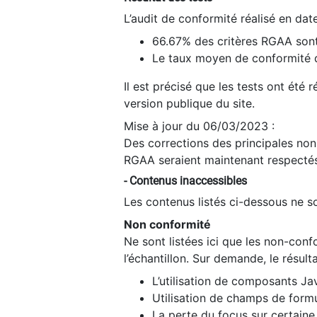
L’audit de conformité réalisé en da
66.67% des critères RGAA sont
Le taux moyen de conformité du
Il est précisé que les tests ont été
version publique du site.
Mise à jour du 06/03/2023 :
Des corrections des principales non-
RGAA seraient maintenant respectés
- Contenus inaccessibles
Les contenus listés ci-dessous ne so
Non conformité
Ne sont listées ici que les non-con
l’échantillon. Sur demande, le résult
L’utilisation de composants Ja
Utilisation de champs de formu
La perte du focus sur certain