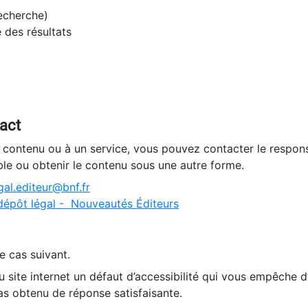
recherche)
e des résultats
tact
n contenu ou à un service, vous pouvez contacter le respons
ble ou obtenir le contenu sous une autre forme.
al.editeur@bnf.fr
dépôt légal - Nouveautés Éditeurs
e cas suivant.
 site internet un défaut d’accessibilité qui vous empêche 
as obtenu de réponse satisfaisante.