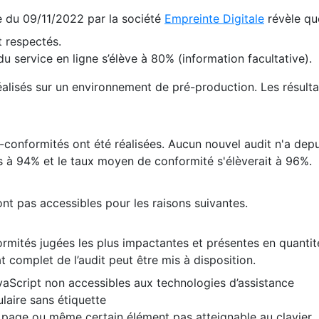
te du 09/11/2022 par la société
Empreinte Digitale
révèle qu
 respectés.
 service en ligne s’élève à 80% (information facultative).
 réalisés sur un environnement de pré-production. Les résulta
conformités ont été réalisées. Aucun nouvel audit n'a depui
 à 94% et le taux moyen de conformité s'élèverait à 96%.
nt pas accessibles pour les raisons suivantes.
formités jugées les plus impactantes et présentes en quanti
at complet de l’audit peut être mis à disposition.
vaScript non accessibles aux technologies d’assistance
laire sans étiquette
e page ou même certain élément pas atteignable au clavier