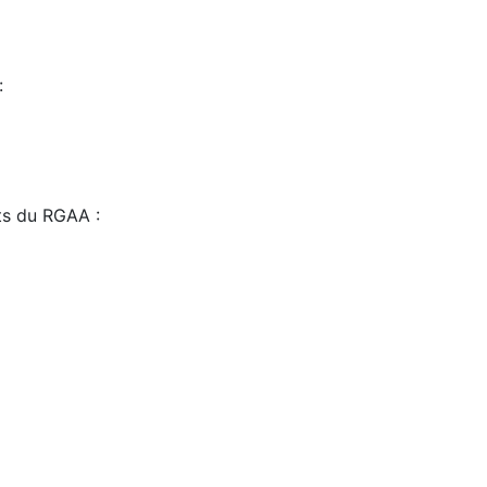
:
sts du RGAA :