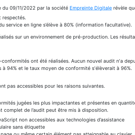
te du 09/11/2022 par la société
Empreinte Digitale
révèle qu
 respectés.
 service en ligne s’élève à 80% (information facultative).
 réalisés sur un environnement de pré-production. Les résulta
conformités ont été réalisées. Aucun nouvel audit n'a depui
 à 94% et le taux moyen de conformité s'élèverait à 96%.
nt pas accessibles pour les raisons suivantes.
formités jugées les plus impactantes et présentes en quanti
at complet de l’audit peut être mis à disposition.
vaScript non accessibles aux technologies d’assistance
laire sans étiquette
e page ou même certain élément pas atteignable au clavier