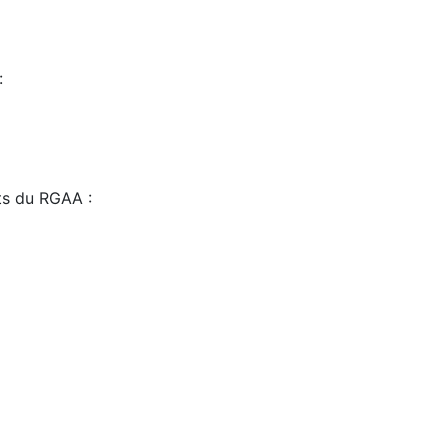
:
sts du RGAA :