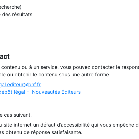
recherche)
e des résultats
tact
n contenu ou à un service, vous pouvez contacter le respons
ble ou obtenir le contenu sous une autre forme.
al.editeur@bnf.fr
dépôt légal - Nouveautés Éditeurs
e cas suivant.
 site internet un défaut d’accessibilité qui vous empêche 
as obtenu de réponse satisfaisante.