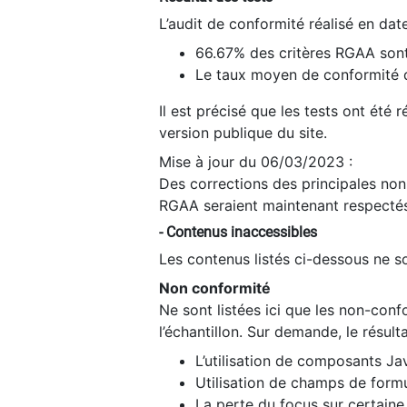
L’audit de conformité réalisé en da
66.67% des critères RGAA sont
Le taux moyen de conformité du
Il est précisé que les tests ont été
version publique du site.
Mise à jour du 06/03/2023 :
Des corrections des principales non-
RGAA seraient maintenant respectés
- Contenus inaccessibles
Les contenus listés ci-dessous ne so
Non conformité
Ne sont listées ici que les non-con
l’échantillon. Sur demande, le résult
L’utilisation de composants Ja
Utilisation de champs de formu
La perte du focus sur certain