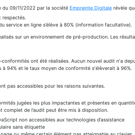
te du 09/11/2022 par la société
Empreinte Digitale
révèle qu
 respectés.
 service en ligne s’élève à 80% (information facultative).
 réalisés sur un environnement de pré-production. Les résulta
conformités ont été réalisées. Aucun nouvel audit n'a depui
 à 94% et le taux moyen de conformité s'élèverait à 96%.
nt pas accessibles pour les raisons suivantes.
formités jugées les plus impactantes et présentes en quanti
at complet de l’audit peut être mis à disposition.
vaScript non accessibles aux technologies d’assistance
laire sans étiquette
e page ou même certain élément pas atteignable au clavier