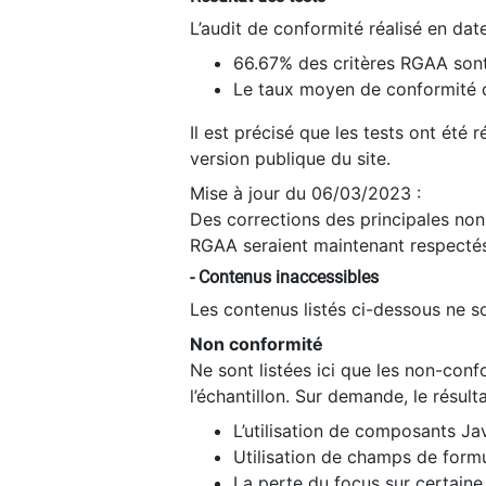
L’audit de conformité réalisé en da
66.67% des critères RGAA sont
Le taux moyen de conformité du
Il est précisé que les tests ont été
version publique du site.
Mise à jour du 06/03/2023 :
Des corrections des principales non-
RGAA seraient maintenant respectés
- Contenus inaccessibles
Les contenus listés ci-dessous ne so
Non conformité
Ne sont listées ici que les non-con
l’échantillon. Sur demande, le résult
L’utilisation de composants Ja
Utilisation de champs de formu
La perte du focus sur certain