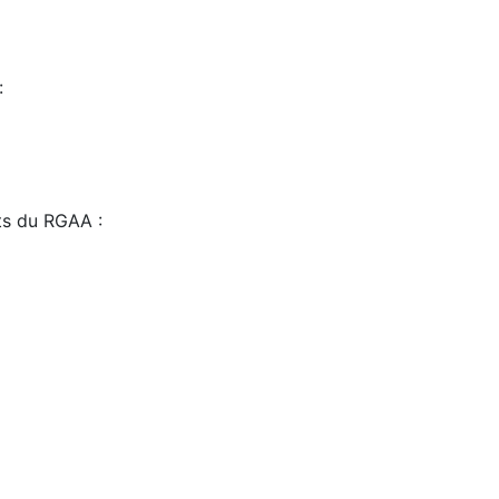
:
sts du RGAA :