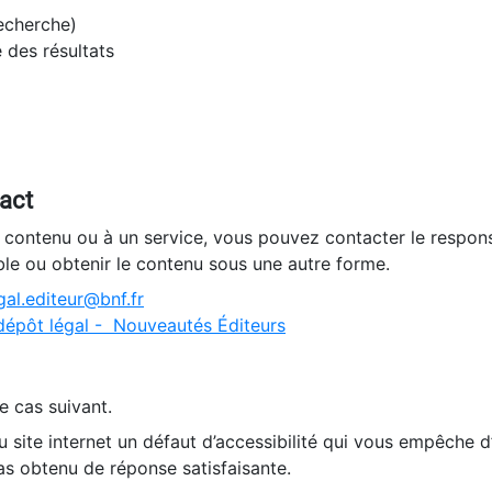
recherche)
e des résultats
tact
n contenu ou à un service, vous pouvez contacter le respons
ble ou obtenir le contenu sous une autre forme.
al.editeur@bnf.fr
dépôt légal - Nouveautés Éditeurs
e cas suivant.
 site internet un défaut d’accessibilité qui vous empêche 
as obtenu de réponse satisfaisante.