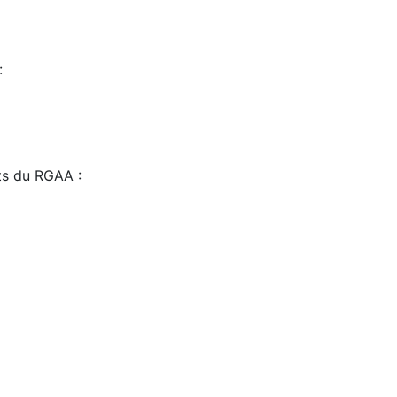
:
sts du RGAA :