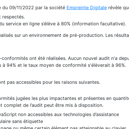
te du 09/11/2022 par la société
Empreinte Digitale
révèle qu
 respectés.
 service en ligne s’élève à 80% (information facultative).
 réalisés sur un environnement de pré-production. Les résulta
conformités ont été réalisées. Aucun nouvel audit n'a depui
 à 94% et le taux moyen de conformité s'élèverait à 96%.
nt pas accessibles pour les raisons suivantes.
formités jugées les plus impactantes et présentes en quanti
at complet de l’audit peut être mis à disposition.
vaScript non accessibles aux technologies d’assistance
laire sans étiquette
e page ou même certain élément pas atteignable au clavier