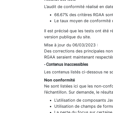
L’audit de conformité réalisé en da
66.67% des critères RGAA sont
Le taux moyen de conformité du
Il est précisé que les tests ont été
version publique du site.
Mise à jour du 06/03/2023 :
Des corrections des principales non-
RGAA seraient maintenant respectés
- Contenus inaccessibles
Les contenus listés ci-dessous ne so
Non conformité
Ne sont listées ici que les non-con
l’échantillon. Sur demande, le résult
L’utilisation de composants Ja
Utilisation de champs de formu
La perte du focus sur certain