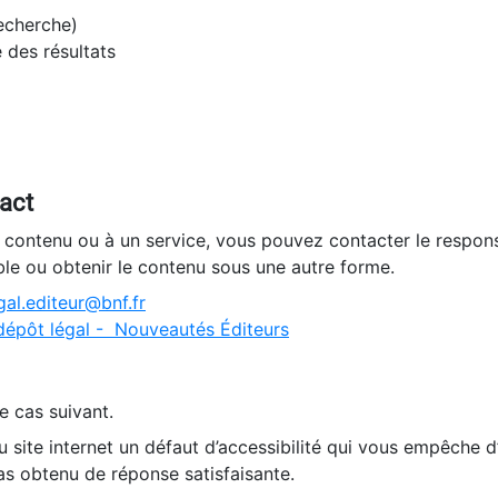
recherche)
e des résultats
tact
n contenu ou à un service, vous pouvez contacter le respons
ble ou obtenir le contenu sous une autre forme.
al.editeur@bnf.fr
dépôt légal - Nouveautés Éditeurs
e cas suivant.
 site internet un défaut d’accessibilité qui vous empêche 
as obtenu de réponse satisfaisante.