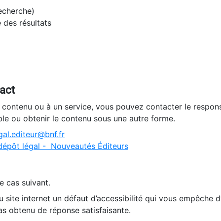
recherche)
e des résultats
tact
n contenu ou à un service, vous pouvez contacter le respons
ble ou obtenir le contenu sous une autre forme.
al.editeur@bnf.fr
dépôt légal - Nouveautés Éditeurs
e cas suivant.
 site internet un défaut d’accessibilité qui vous empêche 
as obtenu de réponse satisfaisante.