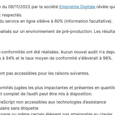
te du 09/11/2022 par la société
Empreinte Digitale
révèle qu
 respectés.
 service en ligne s’élève à 80% (information facultative).
 réalisés sur un environnement de pré-production. Les résulta
conformités ont été réalisées. Aucun nouvel audit n'a depui
 à 94% et le taux moyen de conformité s'élèverait à 96%.
nt pas accessibles pour les raisons suivantes.
formités jugées les plus impactantes et présentes en quanti
at complet de l’audit peut être mis à disposition.
vaScript non accessibles aux technologies d’assistance
laire sans étiquette
e page ou même certain élément pas atteignable au clavier