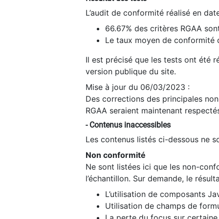
L’audit de conformité réalisé en da
66.67% des critères RGAA sont
Le taux moyen de conformité du
Il est précisé que les tests ont été
version publique du site.
Mise à jour du 06/03/2023 :
Des corrections des principales non-
RGAA seraient maintenant respectés
- Contenus inaccessibles
Les contenus listés ci-dessous ne so
Non conformité
Ne sont listées ici que les non-con
l’échantillon. Sur demande, le résult
L’utilisation de composants Ja
Utilisation de champs de formu
La perte du focus sur certain