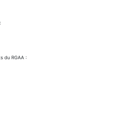
:
sts du RGAA :