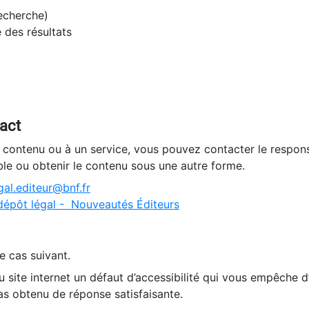
recherche)
e des résultats
tact
n contenu ou à un service, vous pouvez contacter le respons
ble ou obtenir le contenu sous une autre forme.
al.editeur@bnf.fr
dépôt légal - Nouveautés Éditeurs
e cas suivant.
 site internet un défaut d’accessibilité qui vous empêche 
as obtenu de réponse satisfaisante.