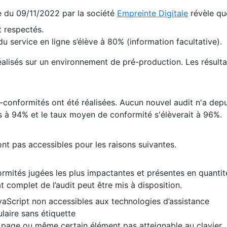
te du 09/11/2022 par la société
Empreinte Digitale
révèle qu
 respectés.
 service en ligne s’élève à 80% (information facultative).
 réalisés sur un environnement de pré-production. Les résulta
conformités ont été réalisées. Aucun nouvel audit n'a depui
 à 94% et le taux moyen de conformité s'élèverait à 96%.
nt pas accessibles pour les raisons suivantes.
formités jugées les plus impactantes et présentes en quanti
at complet de l’audit peut être mis à disposition.
vaScript non accessibles aux technologies d’assistance
laire sans étiquette
e page ou même certain élément pas atteignable au clavier