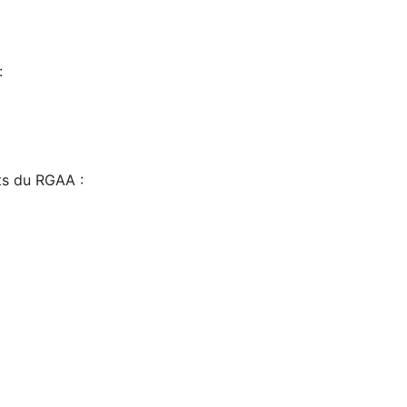
:
sts du RGAA :