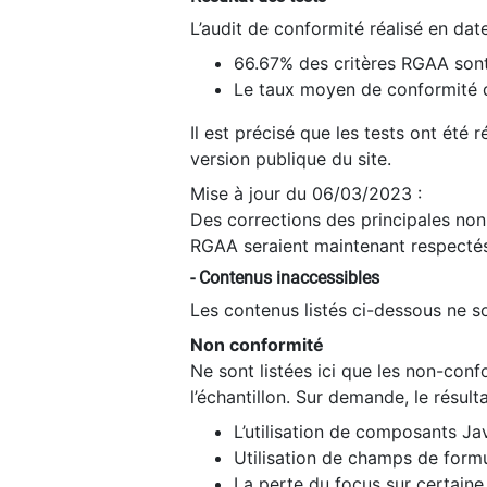
L’audit de conformité réalisé en da
66.67% des critères RGAA sont
Le taux moyen de conformité du
Il est précisé que les tests ont été
version publique du site.
Mise à jour du 06/03/2023 :
Des corrections des principales non-
RGAA seraient maintenant respectés
- Contenus inaccessibles
Les contenus listés ci-dessous ne so
Non conformité
Ne sont listées ici que les non-con
l’échantillon. Sur demande, le résult
L’utilisation de composants Ja
Utilisation de champs de formu
La perte du focus sur certain