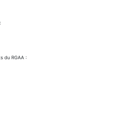
:
sts du RGAA :