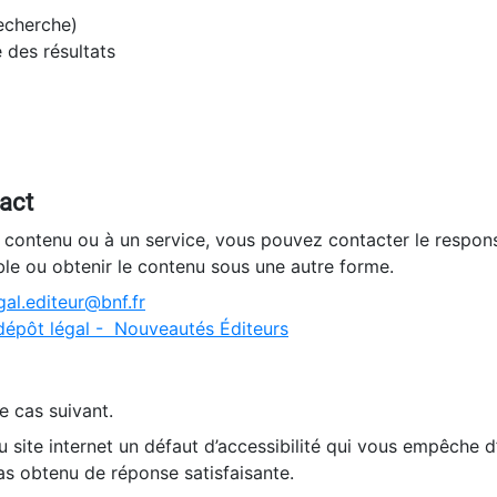
recherche)
e des résultats
tact
n contenu ou à un service, vous pouvez contacter le respons
ble ou obtenir le contenu sous une autre forme.
al.editeur@bnf.fr
dépôt légal - Nouveautés Éditeurs
e cas suivant.
 site internet un défaut d’accessibilité qui vous empêche 
as obtenu de réponse satisfaisante.