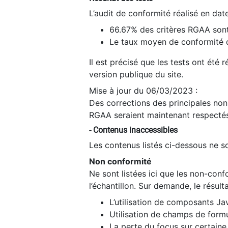
L’audit de conformité réalisé en da
66.67% des critères RGAA sont
Le taux moyen de conformité du
Il est précisé que les tests ont été
version publique du site.
Mise à jour du 06/03/2023 :
Des corrections des principales non-
RGAA seraient maintenant respectés
- Contenus inaccessibles
Les contenus listés ci-dessous ne so
Non conformité
Ne sont listées ici que les non-con
l’échantillon. Sur demande, le résult
L’utilisation de composants Ja
Utilisation de champs de formu
La perte du focus sur certain