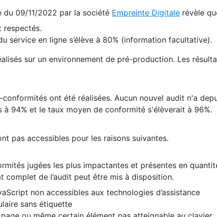
te du 09/11/2022 par la société
Empreinte Digitale
révèle qu
 respectés.
 service en ligne s’élève à 80% (information facultative).
 réalisés sur un environnement de pré-production. Les résulta
conformités ont été réalisées. Aucun nouvel audit n'a depui
 à 94% et le taux moyen de conformité s'élèverait à 96%.
nt pas accessibles pour les raisons suivantes.
formités jugées les plus impactantes et présentes en quanti
at complet de l’audit peut être mis à disposition.
vaScript non accessibles aux technologies d’assistance
laire sans étiquette
e page ou même certain élément pas atteignable au clavier