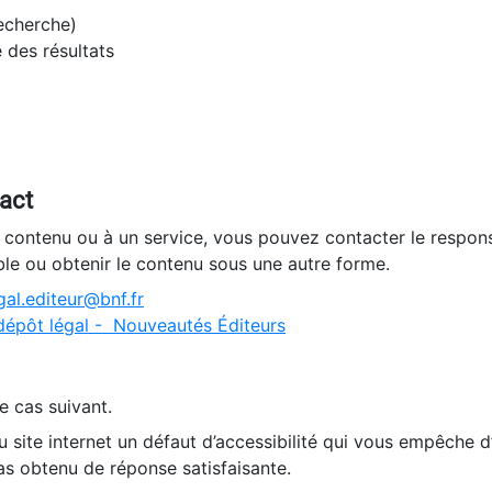
recherche)
e des résultats
tact
n contenu ou à un service, vous pouvez contacter le respons
ble ou obtenir le contenu sous une autre forme.
al.editeur@bnf.fr
dépôt légal - Nouveautés Éditeurs
e cas suivant.
 site internet un défaut d’accessibilité qui vous empêche 
as obtenu de réponse satisfaisante.