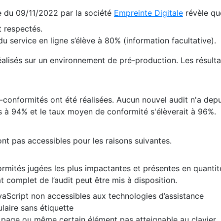
te du 09/11/2022 par la société
Empreinte Digitale
révèle qu
 respectés.
 service en ligne s’élève à 80% (information facultative).
 réalisés sur un environnement de pré-production. Les résulta
conformités ont été réalisées. Aucun nouvel audit n'a depui
 à 94% et le taux moyen de conformité s'élèverait à 96%.
nt pas accessibles pour les raisons suivantes.
formités jugées les plus impactantes et présentes en quanti
at complet de l’audit peut être mis à disposition.
vaScript non accessibles aux technologies d’assistance
laire sans étiquette
e page ou même certain élément pas atteignable au clavier