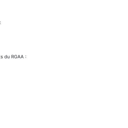
:
sts du RGAA :