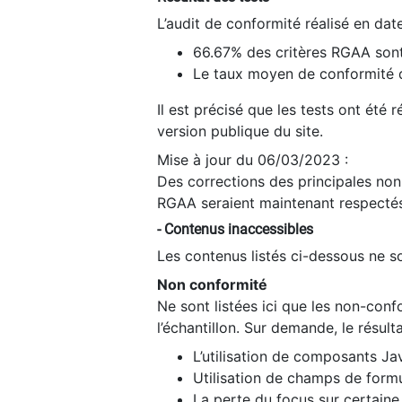
L’audit de conformité réalisé en da
66.67% des critères RGAA sont
Le taux moyen de conformité du
Il est précisé que les tests ont été
version publique du site.
Mise à jour du 06/03/2023 :
Des corrections des principales non-
RGAA seraient maintenant respectés
- Contenus inaccessibles
Les contenus listés ci-dessous ne so
Non conformité
Ne sont listées ici que les non-con
l’échantillon. Sur demande, le résult
L’utilisation de composants Ja
Utilisation de champs de formu
La perte du focus sur certain