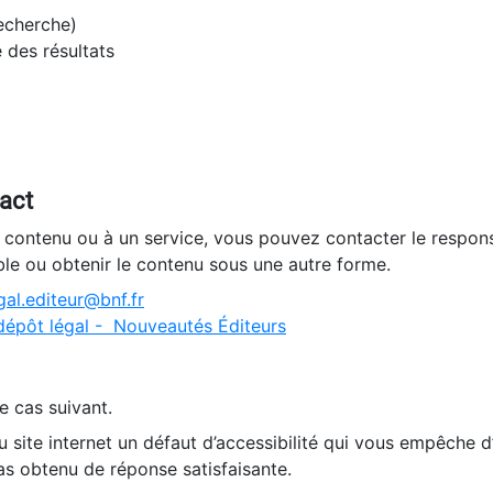
recherche)
e des résultats
tact
n contenu ou à un service, vous pouvez contacter le respons
ble ou obtenir le contenu sous une autre forme.
al.editeur@bnf.fr
dépôt légal - Nouveautés Éditeurs
e cas suivant.
 site internet un défaut d’accessibilité qui vous empêche 
as obtenu de réponse satisfaisante.