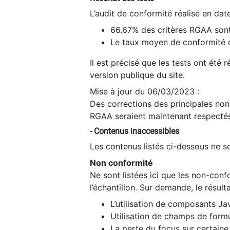
L’audit de conformité réalisé en da
66.67% des critères RGAA sont
Le taux moyen de conformité du
Il est précisé que les tests ont été
version publique du site.
Mise à jour du 06/03/2023 :
Des corrections des principales non-
RGAA seraient maintenant respectés
- Contenus inaccessibles
Les contenus listés ci-dessous ne so
Non conformité
Ne sont listées ici que les non-con
l’échantillon. Sur demande, le résult
L’utilisation de composants Ja
Utilisation de champs de formu
La perte du focus sur certain