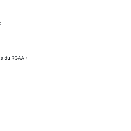
:
sts du RGAA :