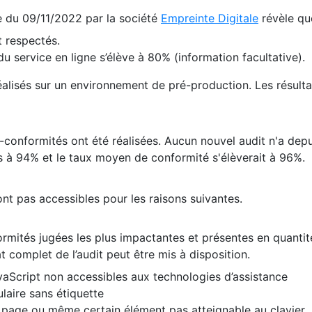
te du 09/11/2022 par la société
Empreinte Digitale
révèle qu
 respectés.
 service en ligne s’élève à 80% (information facultative).
 réalisés sur un environnement de pré-production. Les résulta
conformités ont été réalisées. Aucun nouvel audit n'a depui
 à 94% et le taux moyen de conformité s'élèverait à 96%.
nt pas accessibles pour les raisons suivantes.
formités jugées les plus impactantes et présentes en quanti
at complet de l’audit peut être mis à disposition.
vaScript non accessibles aux technologies d’assistance
laire sans étiquette
e page ou même certain élément pas atteignable au clavier