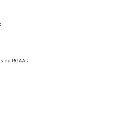
:
sts du RGAA :