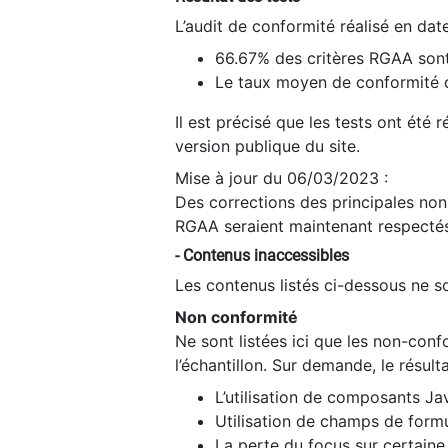
L’audit de conformité réalisé en da
66.67% des critères RGAA sont
Le taux moyen de conformité du
Il est précisé que les tests ont été
version publique du site.
Mise à jour du 06/03/2023 :
Des corrections des principales non-
RGAA seraient maintenant respectés
- Contenus inaccessibles
Les contenus listés ci-dessous ne so
Non conformité
Ne sont listées ici que les non-con
l’échantillon. Sur demande, le résult
L’utilisation de composants Ja
Utilisation de champs de formu
La perte du focus sur certain