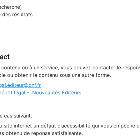
recherche)
e des résultats
tact
n contenu ou à un service, vous pouvez contacter le respons
ble ou obtenir le contenu sous une autre forme.
al.editeur@bnf.fr
dépôt légal - Nouveautés Éditeurs
e cas suivant.
 site internet un défaut d’accessibilité qui vous empêche 
as obtenu de réponse satisfaisante.