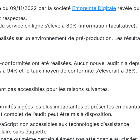
te du 09/11/2022 par la société
Empreinte Digitale
révèle qu
 respectés.
 service en ligne s’élève à 80% (information facultative).
 réalisés sur un environnement de pré-production. Les résulta
conformités ont été réalisées. Aucun nouvel audit n'a depui
 à 94% et le taux moyen de conformité s'élèverait à 96%.
nt pas accessibles pour les raisons suivantes.
formités jugées les plus impactantes et présentes en quanti
at complet de l’audit peut être mis à disposition.
vaScript non accessibles aux technologies d’assistance
laire sans étiquette
e page ou même certain élément pas atteignable au clavier